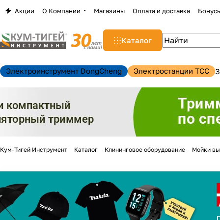
Акции
О Компании
Магазины
Оплата и доставка
Бонус
Каталог
Электроинструмент DongCheng
Электростанции TCC
З
Кум-Тигей Инструмент
Каталог
Клининговое оборудование
Мойки вы
н