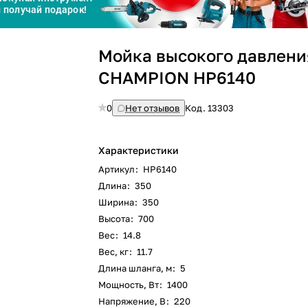
График платежей
Мойка высокого давлени
Сегодня
CHAMPION НР6140
25
%
0
Нет отзывов
Код.
13303
Характеристики
Добавляйте товары
в корзину
Артикул
:
HP6140
Длина
:
350
Ширина
:
350
Оплачивайте сегодня только
Высота
:
700
25
% картой любого банка
Вес
:
14.8
Вес, кг
:
11.7
Длина шланга, м
:
5
Получайте товар
выбранный способом
Мощность, Вт
:
1400
Напряжение, В
:
220