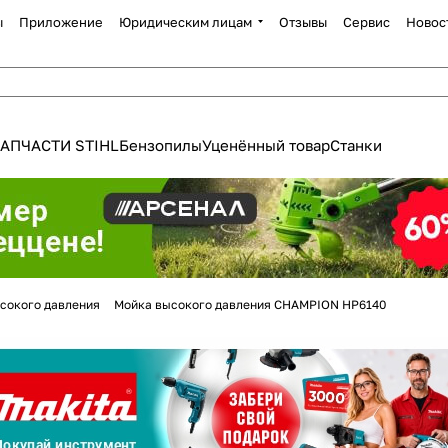
ы
Приложение
Юридическим лицам
Отзывы
Сервис
Новос
АПЧАСТИ STIHL
Бензопилы
Уценённый товар
Станки
Для клиентов всех банков
сокого давления
Мойка высокого давления CHAMPION НР6140
Разбейте
оплату
а части
без переплат