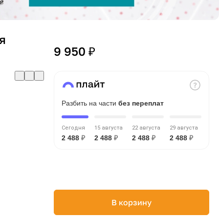
я
9 950 ₽
Разбить на части
без переплат
Сегодня
15 августа
22 августа
29 августа
2 488
₽
2 488
₽
2 488
₽
2 488
₽
В корзину