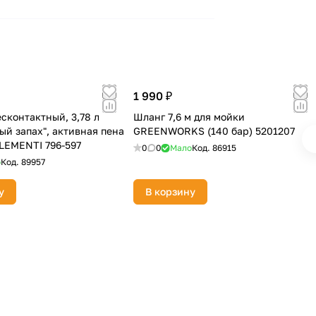
1 990 ₽
сконтактный, 3,78 л
Шланг 7,6 м для мойки
ый запах", активная пена
GREENWORKS (140 бар) 5201207
EMENTI 796-597
0
0
Мало
Код.
86915
о
Код.
89957
у
В корзину