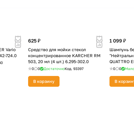
625 ₽
1 099 ₽
R Vario
Средство для мойки стекол
Шампунь бе
642-724.0
концентрированное KARCHER RM
"Нейтральн
503, 20 мл (4 шт.) 6.295-302.0
QUATTRO EL
80
0
0
Достаточно
Код.
93397
0
0
Мал
В корзину
В корзин