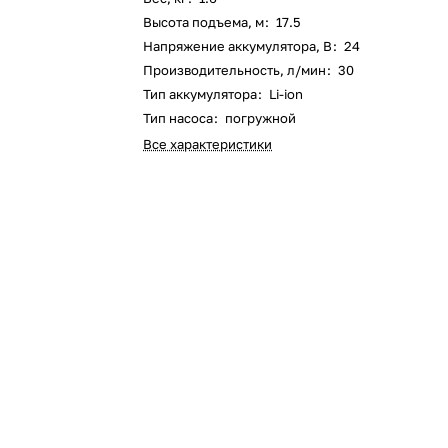
Высота подъема, м
:
17.5
Оставшиеся
75
% будут
списываться
Напряжение аккумулятора, В
:
24
с вашей карты
по
25
%
каждые 2 недели
Производительность, л/мин
:
30
Тип аккумулятора
:
Li-ion
Тип насоса
:
погружной
Все характеристики
Подробнее
об оплате Плайтом
25
раз в 2
Остались вопросы?
недели
8 800 302-02-51
plait.ru