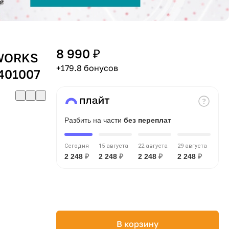
8 990 ₽
WORKS
+179.8 бонусов
401007
Разбить на части
без переплат
Сегодня
15 августа
22 августа
29 августа
2 248
₽
2 248
₽
2 248
₽
2 248
₽
В корзину