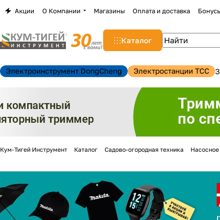
Акции
О Компании
Магазины
Оплата и доставка
Бонус
Каталог
Электроинструмент DongCheng
Электростанции TCC
З
Кум-Тигей Инструмент
Каталог
Садово-огородная техника
Насосное
н