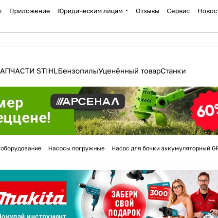
ы
Приложение
Юридическим лицам
Отзывы
Сервис
Новос
АПЧАСТИ STIHL
Бензопилы
Уценённый товар
Станки
Для клиентов всех банков
 оборудование
Насосы погружные
Насос для бочки аккумуляторный G
Разбейте
оплату
а части
без переплат