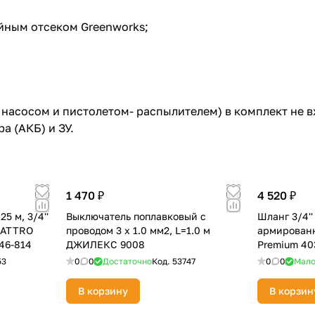
йным отсеком Greenworks;
насосом и пистолетом- распылителем) в комплект не в
а (АКБ) и ЗУ.
1 470 ₽
4 520 ₽
5 м, 3/4''
Выключатель поплавковый с
Шланг 3/4'' 
UATTRO
проводом 3 х 1.0 мм2, L=1.0 м
армированн
46-814
ДЖИЛЕКС 9008
Premium 40
53
0
0
Достаточно
Код.
53747
0
0
Мал
В корзину
В корзин