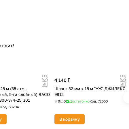
ходит!
4 140 ₽
25 м (35 атм.,
Шланг 32 мм х 15 м "УЖ" ДЖИЛЕКС
ый, 5-ти слойный) RACO
9812
300-3/4-25_z01
0
0
Достаточно
Код.
72660
о
Код.
63204
у
В корзину