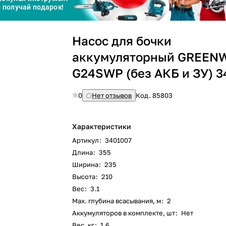
График платежей
Насос для бочки
Сегодня
аккумуляторный GREEN
25
%
G24SWP (без АКБ и ЗУ) 3
0
Нет отзывов
Код.
85803
Добавляйте товары
в корзину
Характеристики
Артикул
:
3401007
Длина
:
355
Оплачивайте сегодня только
Ширина
:
235
25
% картой любого банка
Высота
:
210
Вес
:
3.1
Max. глубина всасывания, м
:
2
Получайте товар
выбранный способом
Аккумуляторов в комплекте, шт
:
Нет
Вес, кг
:
1.6