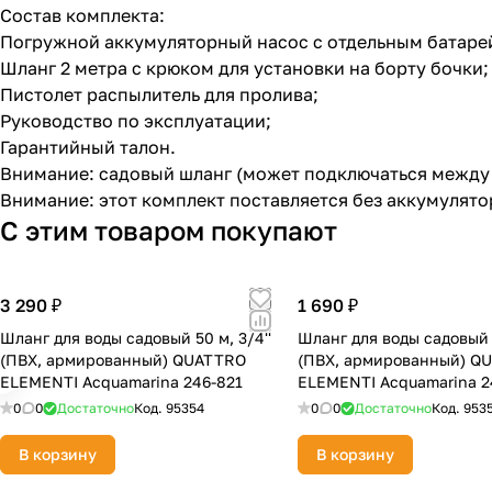
Состав комплекта:
Погружной аккумуляторный насос с отдельным батаре
Шланг 2 метра с крюком для установки на борту бочки;
Пистолет распылитель для пролива;
Руководство по эксплуатации;
Гарантийный талон.
Внимание: садовый шланг (может подключаться между 
Внимание: этот комплект поставляется без аккумулятор
С этим товаром покупают
3 290 ₽
1 690 ₽
Шланг для воды садовый 50 м, 3/4''
Шланг для воды садовый 2
(ПВХ, армированный) QUATTRO
(ПВХ, армированный) Q
ELEMENTI Acquamarina 246-821
ELEMENTI Acquamarina 2
0
0
Достаточно
Код.
95354
0
0
Достаточно
Код.
953
В корзину
В корзину