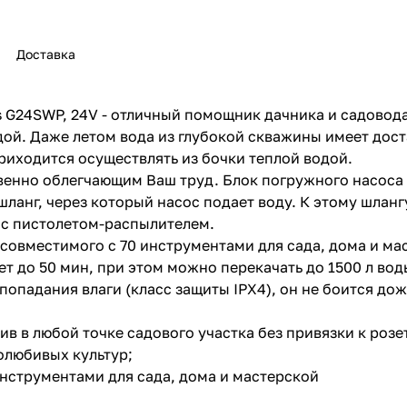
Доставка
 G24SWP, 24V - отличный помощник дачника и садовода
ой. Даже летом вода из глубокой скважины имеет дост
раз в 2 недели
риходится осуществлять из бочки теплой водой.
венно облегчающим Ваш труд. Блок погружного насоса 
 шланг, через который насос подает воду. К этому шла
 с пистолетом-распылителем.
, совместимого с 70 инструментами для сада, дома и ма
т до 50 мин, при этом можно перекачать до 1500 л вод
опадания влаги (класс защиты IPX4), он не боится дож
в в любой точке садового участка без привязки к розе
олюбивых культур;
 инструментами для сада, дома и мастерской