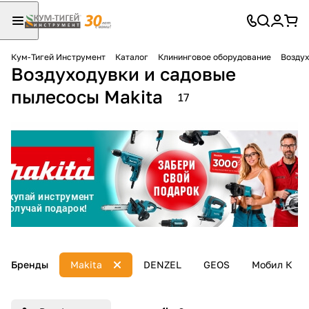
Кум-Тигей Инструмент
Каталог
Клининговое оборудование
Воздух
Воздуходувки и садовые
Для клиентов всех банков
пылесосы Makita
17
Разбейте
оплату
на части
без переплат
График платежей
Сегодня
Бренды
Makita
DENZEL
GEOS
Мобил К
25
%