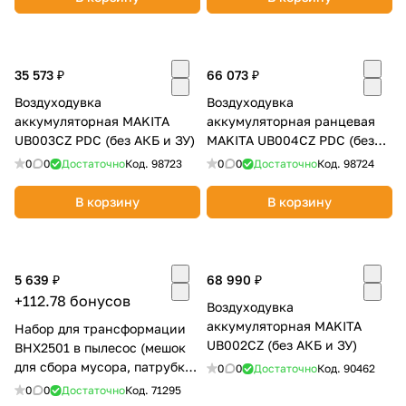
35 573 ₽
66 073 ₽
Воздуходувка
Воздуходувка
аккумуляторная MAKITA
аккумуляторная ранцевая
UB003CZ PDC (без АКБ и ЗУ)
MAKITA UB004CZ PDC (без
АКБ и ЗУ)
0
0
Достаточно
Код.
98723
0
0
Достаточно
Код.
98724
В корзину
В корзину
5 639 ₽
68 990 ₽
+112.78 бонусов
Воздуходувка
аккумуляторная MAKITA
Набор для трансформации
UB002CZ (без АКБ и ЗУ)
BHX2501 в пылесос (мешок
для сбора мусора, патрубки)
0
0
Достаточно
Код.
90462
MAKITA 197235-3
0
0
Достаточно
Код.
71295