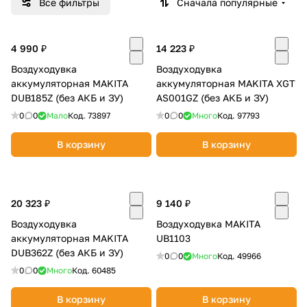
Все фильтры
Сначала популярные
Добавляйте товары
в корзину
4 990 ₽
14 223 ₽
Воздуходувка
Воздуходувка
аккумуляторная MAKITA
Оплачивайте сегодня только
аккумуляторная MAKITA XGT
DUB185Z (без АКБ и ЗУ)
AS001GZ (без АКБ и ЗУ)
25
% картой любого банка
0
0
Мало
Код.
73897
0
0
Много
Код.
97793
Получайте товар
В корзину
В корзину
выбранный способом
20 323 ₽
9 140 ₽
Оставшиеся
75
% будут
списываться
с вашей карты
Воздуходувка
Воздуходувка MAKITA
аккумуляторная MAKITA
по
25
%
каждые 2 недели
UB1103
DUB362Z (без АКБ и ЗУ)
0
0
Много
Код.
49966
0
0
Много
Код.
60485
В корзину
В корзину
Подробнее