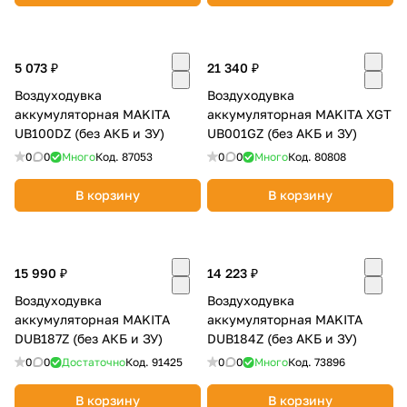
об оплате Плайтом
5 073 ₽
21 340 ₽
Воздуходувка
Воздуходувка
Остались вопросы?
аккумуляторная MAKITA
аккумуляторная MAKITA XGT
25
8 800 302-02-51
UB100DZ (без АКБ и ЗУ)
UB001GZ (без АКБ и ЗУ)
plait.ru
0
0
Много
Код.
87053
0
0
Много
Код.
80808
раз в 2
недели
В корзину
В корзину
15 990 ₽
14 223 ₽
Воздуходувка
Воздуходувка
аккумуляторная MAKITA
аккумуляторная MAKITA
DUB187Z (без АКБ и ЗУ)
DUB184Z (без АКБ и ЗУ)
0
0
Достаточно
Код.
91425
0
0
Много
Код.
73896
В корзину
В корзину