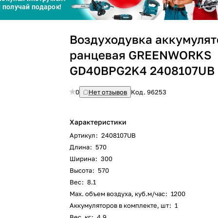
График платежей
Воздуходувка аккумуля
Сегодня
ранцевая GREENWORKS
25
%
GD40BPG2K4 2408107UB
0
Нет отзывов
Код.
96253
Добавляйте товары
в корзину
Характеристики
Артикул
:
2408107UB
Длина
:
570
Оплачивайте сегодня только
25
% картой любого банка
Ширина
:
300
Высота
:
570
Вес
:
8.1
Max. объем воздуха, куб.м/час
:
1200
Получайте товар
выбранный способом
Аккумуляторов в комплекте, шт
:
1
Вес, кг
:
4.9