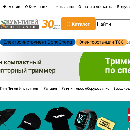
Акции
О Компании
Магазины
Оплата и доставка
Бонус
Каталог
Электроинструмент DongCheng
Электростанции TCC
З
Кум-Тигей Инструмент
Каталог
Клининговое оборудование
Воздуход
н