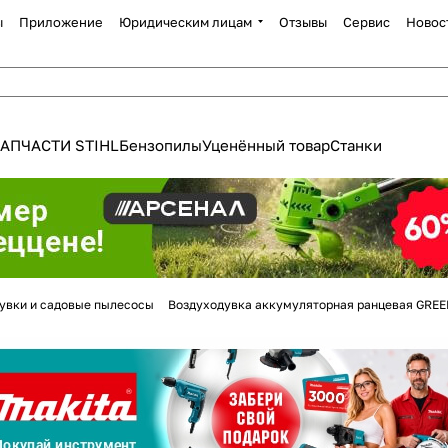
ы
Приложение
Юридическим лицам
Отзывы
Сервис
Новос
АПЧАСТИ STIHL
Бензопилы
Уценённый товар
Станки
Для клиентов всех банков
увки и садовые пылесосы
Воздуходувка аккумуляторная ранцевая GR
Разбейте
оплату
а части
без переплат