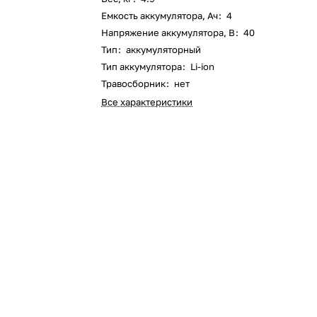
Емкость аккумулятора, Ач
:
4
Оставшиеся
75
% будут
списываться
Напряжение аккумулятора, В
:
40
с вашей карты
по
25
%
каждые 2 недели
Тип
:
аккумуляторный
Тип аккумулятора
:
Li-ion
Травосборник
:
нет
Все характеристики
Подробнее
об оплате Плайтом
25
раз в 2
Остались вопросы?
недели
8 800 302-02-51
plait.ru