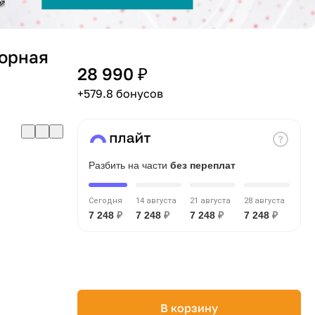
торная
28 990 ₽
+579.8 бонусов
Разбить на части
без переплат
Сегодня
14 августа
21 августа
28 августа
7 248
₽
7 248
₽
7 248
₽
7 248
₽
В корзину