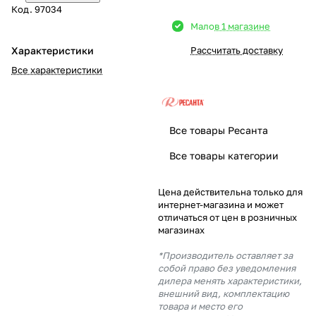
Код.
97034
Добавляйте товары
Мало
в 1 магазине
в корзину
Характеристики
Рассчитать доставку
Все характеристики
Оплачивайте сегодня только
25
% картой любого банка
Все товары Ресанта
Получайте товар
Все товары категории
выбранный способом
Цена действительна только для
интернет-магазина и может
Оставшиеся
75
% будут
отличаться от цен в розничных
списываться
с вашей карты
магазинах
по
25
%
каждые 2 недели
*Производитель оставляет за
собой право без уведомления
дилера менять характеристики,
внешний вид, комплектацию
товара и место его
Подробнее