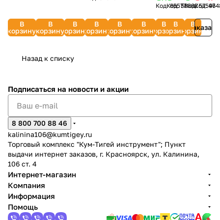
Код.
Код.
65577
50682
Код.
Код.
57547
964
под 30,
кг)
5 шт.)
до 11
XXL/11
Big
FUBAG
069
45,60,75,135
Стрелка
FUBAG
кг)
MILWAUKEE
Plasma
992510
В
В
В
В
В
В
В
В
В
135(HWDM01-
КОБАЛЬТ
31700
КОБАЛЬТ
4932471423
Заказать
62/2
корзину
корзину
корзину
корзину
корзину
корзину
корзину
корзину
корзину
T003)
919-470
790-
(5 шт.)
069
802423
Назад к списку
Подписаться
на новости и акции
8 800 700 88 46
kalinina106@kumtigey.ru
Торговый комплекс "Кум-Тигей инструмент"; Пункт
выдачи интернет заказов, г. Красноярск, ул. Калинина,
106 ст. 4
Интернет-магазин
Компания
Информация
Помощь