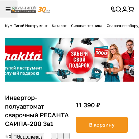
Кум-Тигей Инструмент
Каталог
Силовая техника
Сварочное обору
Для клиентов всех банков
Разбейте
оплату
на части
без переплат
График платежей
Инвертор-
11 390 ₽
полуавтомат
сварочный РЕСАНТА
Сегодня
25
%
САИПА-200 3в1
В корзину
0
Нет отзывов