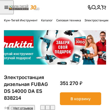
Кум-Тигей Инструмент
Каталог
Силовая техника
Электростанции
Для клиентов всех банков
Разбейте
оплату
на части
без переплат
График платежей
Электростанция
351 270 ₽
дизельная FUBAG
DS 14000 DA ES
Сегодня
25
%
838214
В корзину
0
Нет отзывов