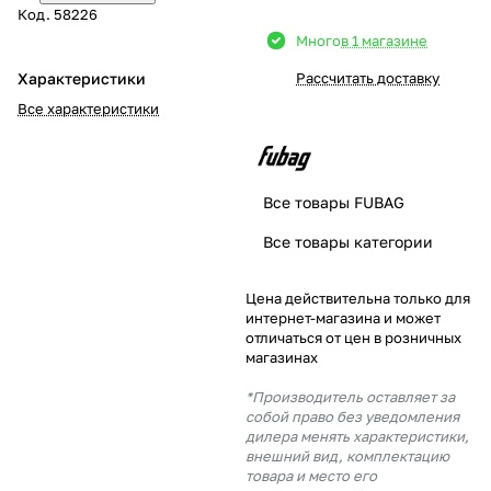
Код.
58226
Добавляйте товары
Много
в 1 магазине
в корзину
Характеристики
Рассчитать доставку
Все характеристики
Оплачивайте сегодня только
25
% картой любого банка
Все товары FUBAG
Получайте товар
Все товары категории
выбранный способом
Цена действительна только для
интернет-магазина и может
Оставшиеся
75
% будут
отличаться от цен в розничных
списываться
с вашей карты
магазинах
по
25
%
каждые 2 недели
*Производитель оставляет за
собой право без уведомления
дилера менять характеристики,
внешний вид, комплектацию
товара и место его
Подробнее