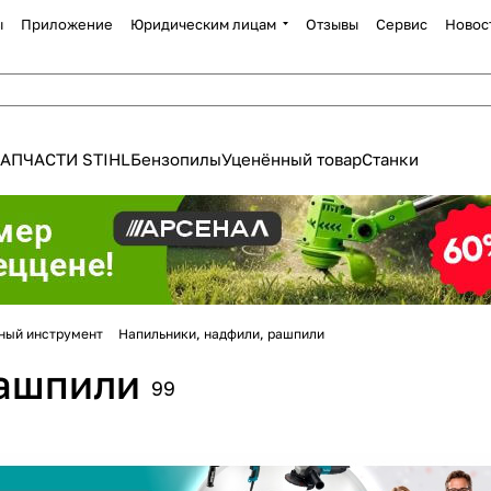
ы
Приложение
Юридическим лицам
Отзывы
Сервис
Новос
АПЧАСТИ STIHL
Бензопилы
Уценённый товар
Станки
Для клиентов всех банков
ный инструмент
Напильники, надфили, рашпили
рашпили
Разбейте
оплату
99
а части
без переплат