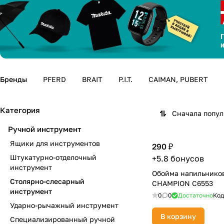
Бренды
PFERD
BRAIT
P.I.T.
CAIMAN, PUBERT
Категория
Сначала попу
Ручной инструмент
Ящики для инструментов
290 ₽
Штукатурно-отделочный
+5.8 бонусов
инструмент
Обойма напильников
Столярно-слесарный
CHAMPION C6553
инструмент
0
0
Достаточно
Код
Ударно-рычажный инструмент
В корзину
Специализированный ручной