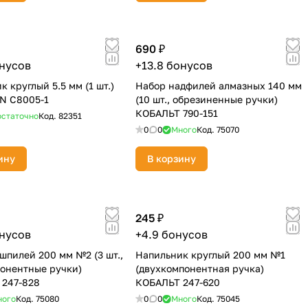
690 ₽
онусов
+13.8 бонусов
 круглый 5.5 мм (1 шт.)
Набор надфилей алмазных 140 мм
N C8005-1
(10 шт., обрезиненные ручки)
КОБАЛЬТ 790-151
статочно
Код.
82351
0
0
Много
Код.
75070
ину
В корзину
245 ₽
онусов
+4.9 бонусов
шпилей 200 мм №2 (3 шт.,
Напильник круглый 200 мм №1
онентные ручки)
(двухкомпонентная ручка)
 247-828
КОБАЛЬТ 247-620
ного
Код.
75080
0
0
Много
Код.
75045