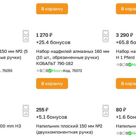
В корзину
В корз
1 270 ₽
3 290 ₽
+25.4 бонусов
+65.8 б
раз в 2 недели
150 мм №2 (5
Набор надфилей алмазных 160 мм
Набор на
ные ручки)
(10 шт., обрезиненные ручки)
H 1 Pferd
КОБАЛЬТ 790-182
0
0
М
.
75055
0
0
Много
Код.
75073
В корзину
В корз
255 ₽
80 ₽
+5.1 бонусов
+1.6 бо
200 mm H3
Напильник плоский 150 мм №2
Напильни
(двухкомпонентная ручка)
0
0
М