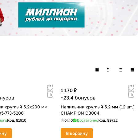
1 170 ₽
онусов
+23.4 бонусов
к круглый 5.2х200 мм
Напильник круглый 5.2 мм (12 шт.)
05-773-5206
CHAMPION C8004
ного
Код.
81910
0
0
Достаточно
Код.
99722
ину
В корзину