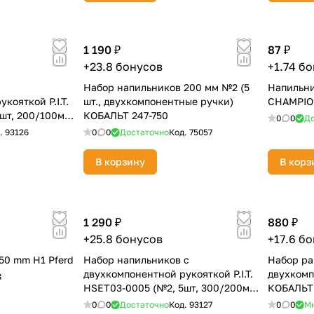
Оставшиеся
75
% будут
списываться
с вашей карты
по
25
%
каждые 2 недели
1 190 ₽
87 ₽
+23.8 бонусов
+1.74 б
Набор напильников 200 мм №2 (5
Напильник
кояткой P.I.T.
шт., двухкомпонентные ручки)
CHAMPIO
Подробнее
об оплате Плайтом
шт, 200/100мм,
КОБАЛЬТ 247-750
0
0
До
.
93126
0
0
Достаточно
Код.
75057
В корзину
В корз
25
раз в 2
Остались вопросы?
недели
1 290 ₽
880 ₽
8 800 302-02-51
+25.8 бонусов
+17.6 б
50 mm H1 Pferd
Набор напильников с
Набор ра
plait.ru
двухкомпонентной рукояткой P.I.T.
двухкомп
8
HSET03-0005 (№2, 5шт, 300/200мм,
КОБАЛЬТ
2-я насечка)
0
0
Достаточно
Код.
93127
0
0
М