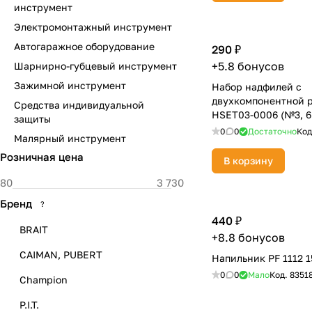
инструмент
Электромонтажный инструмент
Автогаражное оборудование
290 ₽
+5.8 бонусов
Шарнирно-губцевый инструмент
Зажимной инструмент
Набор надфилей с
двухкомпонентной ру
Средства индивидуальной
HSET03-0006 (№3, 6
защиты
2-я насечка)
0
0
Достаточно
Код
Малярный инструмент
Розничная цена
В корзину
Бренд
?
440 ₽
BRAIT
+8.8 бонусов
CAIMAN, PUBERT
Напильник PF 1112 1
0
0
Мало
Код.
8351
Champion
P.I.T.