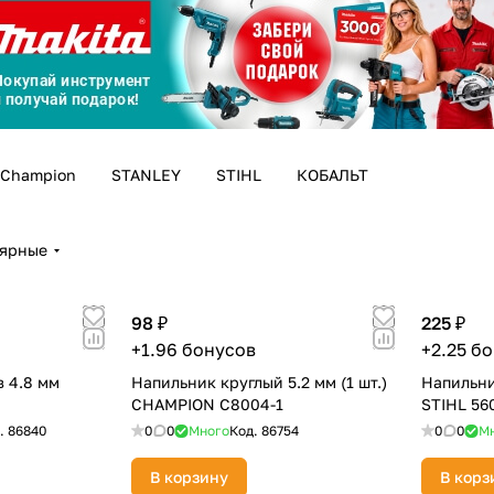
График платежей
Сегодня
25
%
Champion
STANLEY
STIHL
КОБАЛЬТ
Добавляйте товары
в корзину
лярные
98 ₽
225 ₽
Оплачивайте сегодня только
+1.96 бонусов
+2.25 б
25
% картой любого банка
 4.8 мм
Напильник круглый 5.2 мм (1 шт.)
Напильни
CHAMPION C8004-1
STIHL 56
.
86840
0
0
Много
Код.
86754
0
0
М
Получайте товар
выбранный способом
В корзину
В корз