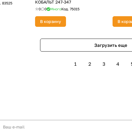
КОБАЛЬТ 247-347
.
83525
0
0
Много
Код.
75015
В корзину
В корз
Загрузить еще
1
2
3
4