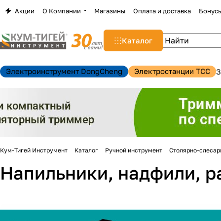
Акции
О Компании
Магазины
Оплата и доставка
Бонус
Каталог
Электроинструмент DongCheng
Электростанции TCC
З
Кум-Тигей Инструмент
Каталог
Ручной инструмент
Столярно-слесар
Напильники, надфили, 
н