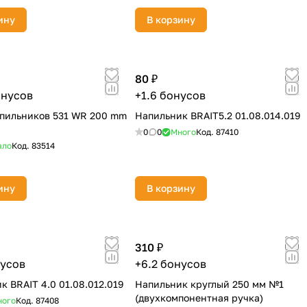
ину
В корзину
80 ₽
онусов
+1.6 бонусов
пильников 531 WR 200 mm
Напильник BRAIT5.2 01.08.014.019
0
0
Много
Код.
87410
ало
Код.
83514
ину
В корзину
310 ₽
нусов
+6.2 бонусов
к BRAIT 4.0 01.08.012.019
Напильник круглый 250 мм №1
(двухкомпонентная ручка)
ного
Код.
87408