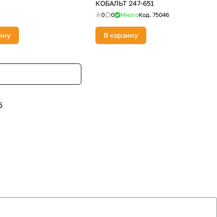
КОБАЛЬТ 247-651
0
0
Много
Код.
75046
ину
В корзину
5