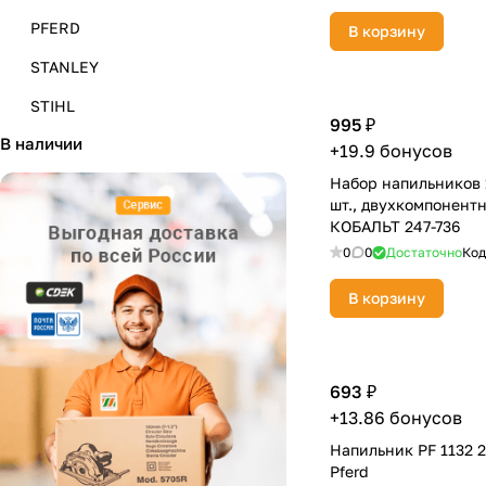
PFERD
В корзину
STANLEY
STIHL
995 ₽
В наличии
КОБАЛЬТ
+19.9 бонусов
Набор напильников 
шт., двухкомпонент
КОБАЛЬТ 247-736
0
0
Достаточно
Код
В корзину
693 ₽
+13.86 бонусов
Напильник PF 1132 
Pferd