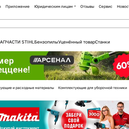
ы
Приложение
Юридическим лицам
Отзывы
Сервис
Новос
АПЧАСТИ STIHL
Бензопилы
Уценённый товар
Станки
Для клиентов всех банков
ующие и расходные материалы
Комплектующие для уборочной техники
Разбейте
оплату
а части
без переплат
График платежей