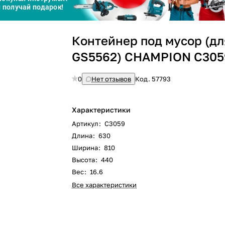
Сегодня
Контейнер под мусор (дл
25
%
GS5562) CHAMPION C305
0
Нет отзывов
Код.
57793
Добавляйте товары
в корзину
Характеристики
Артикул
:
C3059
Длина
:
630
Оплачивайте сегодня только
Ширина
:
810
25
% картой любого банка
Высота
:
440
Вес
:
16.6
Все характеристики
Получайте товар
выбранный способом