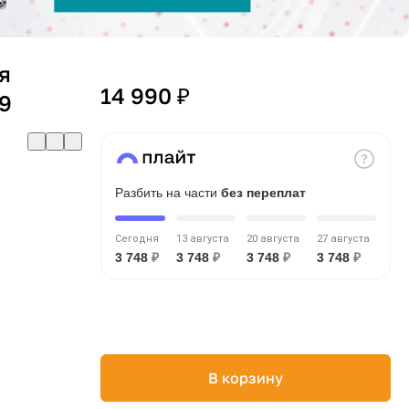
я
14 990 ₽
9
Разбить на части
без переплат
Сегодня
13 августа
20 августа
27 августа
3 748
₽
3 748
₽
3 748
₽
3 748
₽
В корзину