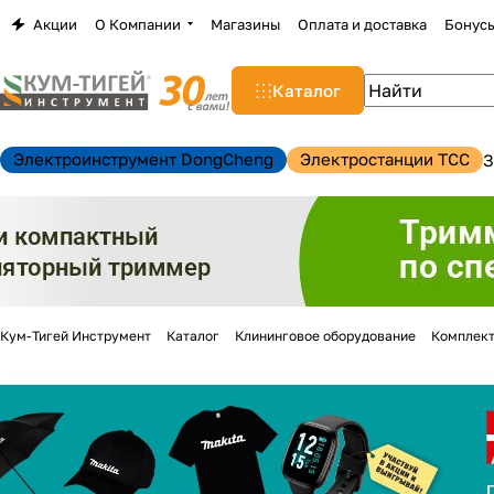
Акции
О Компании
Магазины
Оплата и доставка
Бонус
Каталог
Электроинструмент DongCheng
Электростанции TCC
З
Кум-Тигей Инструмент
Каталог
Клининговое оборудование
Комплект
н