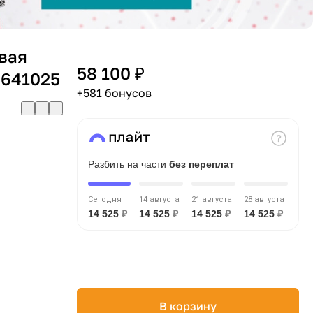
вая
58 100 ₽
 641025
+581 бонусов
Разбить на части
без переплат
Сегодня
14 августа
21 августа
28 августа
14 525
₽
14 525
₽
14 525
₽
14 525
₽
В корзину