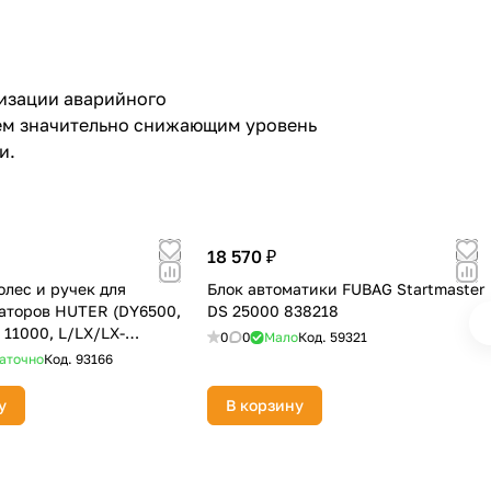
низации аварийного
ем значительно снижающим уровень
и.
18 570 ₽
олес и ручек для
Блок автоматики FUBAG Startmaster
аторов HUTER (DY6500,
DS 25000 838218
 11000, L/LX/LX-
0
0
Мало
Код.
59321
)
аточно
Код.
93166
у
В корзину