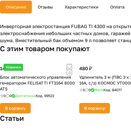
Описание
Отзывы
Характеристики
Оплата
Инверторная электростанция FUBAG TI 4300 на открыт
электроснабжения небольших частных домов, гаражей
шума. Вместительный бак объемом 9 л позволяет станци
С этим товаром покупают
Новинки
14 990 ₽
480 ₽
Блок автоматического управления
Удлинитель 3 м (ПВС 3 х 1.
генератором FELISATTI FT3164 8000
16А, с/з) КОСМОС УТ00
ATS
0
0
Мало
Код.
84077
0
0
Достаточно
Код.
99522
В корзину
В корзину
Статьи