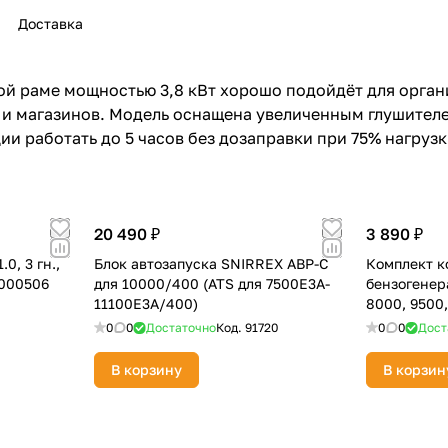
Доставка
ой раме мощностью 3,8 кВт хорошо подойдёт для орга
 и магазинов. Модель оснащена увеличенным глушител
и работать до 5 часов без дозаправки при 75% нагрузк
раз в 2 недели
20 490 ₽
3 890 ₽
0, 3 гн.,
Блок автозапуска SNIRREX ABP-C
Комплект к
0000506
для 10000/400 (ATS для 7500E3A-
бензогенер
11100E3A/400)
8000, 9500,
3/LXA/LXW
0
0
Достаточно
Код.
91720
0
0
Дост
В корзину
В корзин