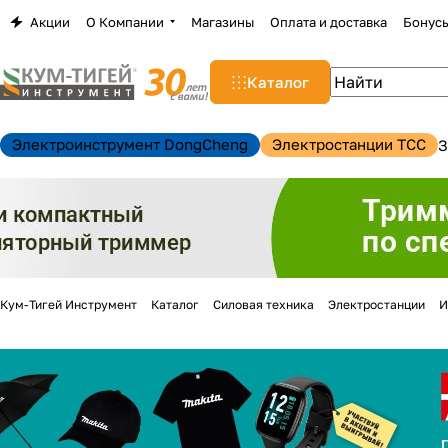
Акции
О Компании
Магазины
Оплата и доставка
Бонус
Каталог
Электроинструмент DongCheng
Электростанции TCC
З
Кум-Тигей Инструмент
Каталог
Силовая техника
Электростанции
И
н