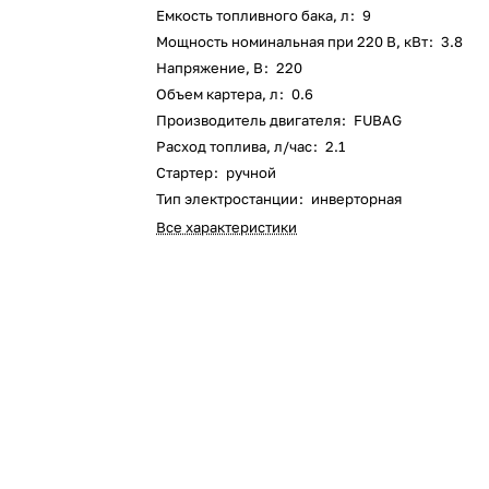
Оставшиеся
75
% будут
списываться
Емкость топливного бака, л
:
9
с вашей карты
по
25
%
каждые 2 недели
Мощность номинальная при 220 В, кВт
:
3.8
Напряжение, В
:
220
Объем картера, л
:
0.6
Производитель двигателя
:
FUBAG
Расход топлива, л/час
:
2.1
Подробнее
об оплате Плайтом
Стартер
:
ручной
Тип электростанции
:
инверторная
Все характеристики
25
раз в 2
Остались вопросы?
недели
8 800 302-02-51
plait.ru