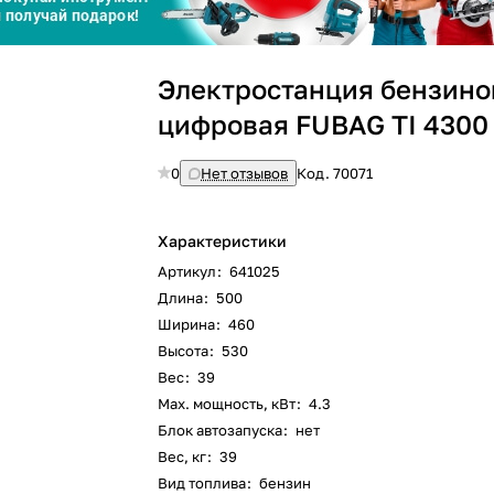
График платежей
Сегодня
Электростанция бензино
25
%
цифровая FUBAG TI 4300
0
Нет отзывов
Код.
70071
Добавляйте товары
в корзину
Характеристики
Артикул
:
641025
Длина
:
500
Оплачивайте сегодня только
Ширина
:
460
25
% картой любого банка
Высота
:
530
Вес
:
39
Max. мощность, кВт
:
4.3
Получайте товар
выбранный способом
Блок автозапуска
:
нет
Вес, кг
:
39
Вид топлива
:
бензин