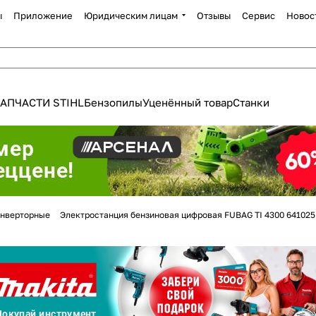
ы
Приложение
Юридическим лицам
Отзывы
Сервис
Новос
АПЧАСТИ STIHL
Бензопилы
Уценённый товар
Станки
Для клиентов всех банков
нверторные
Электростанция бензиновая цифровая FUBAG TI 4300 641025
Разбейте
оплату
а части
без переплат