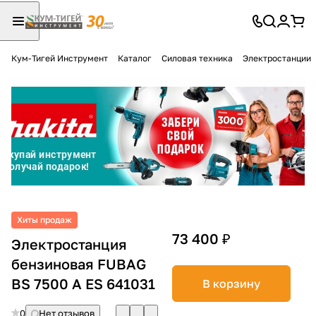
Кум-Тигей Инструмент
Каталог
Силовая техника
Электростанции
Для клиентов всех банков
Разбейте
оплату
на части
без переплат
График платежей
Хиты продаж
73 400 ₽
Электростанция
бензиновая FUBAG
Сегодня
25
%
BS 7500 A ES 641031
В корзину
0
Нет отзывов