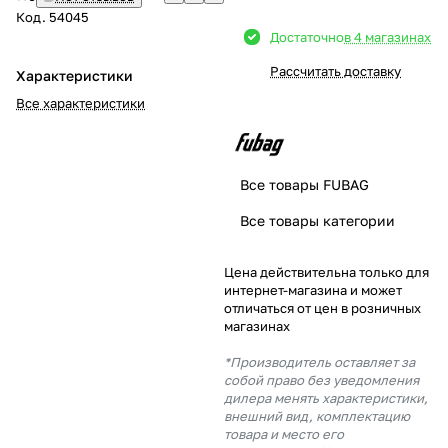
Код.
54045
Добавляйте товары
Достаточно
в 4 магазинах
в корзину
Рассчитать доставку
Характеристики
Все характеристики
Оплачивайте сегодня только
25
% картой любого банка
Все товары FUBAG
Получайте товар
Все товары категории
выбранный способом
Цена действительна только для
интернет-магазина и может
Оставшиеся
75
% будут
отличаться от цен в розничных
списываться
с вашей карты
магазинах
по
25
%
каждые 2 недели
*Производитель оставляет за
собой право без уведомления
дилера менять характеристики,
внешний вид, комплектацию
товара и место его
Подробнее