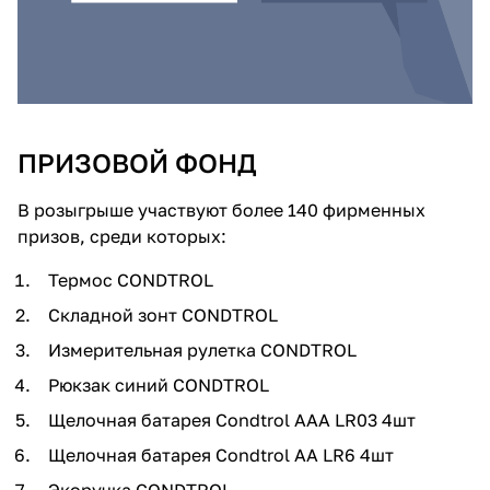
об оплате Плайтом
Остались вопросы?
25
ПРИЗОВОЙ ФОНД
8 800 302-02-51
plait.ru
раз в 2
В розыгрыше участвуют более 140 фирменных
недели
призов, среди которых:
Термос CONDTROL
Складной зонт CONDTROL
Измерительная рулетка CONDTROL
Рюкзак синий CONDTROL
Щелочная батарея Condtrol AAA LR03 4шт
Щелочная батарея Condtrol AA LR6 4шт