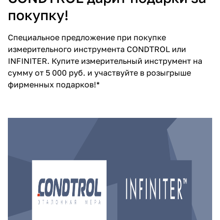
покупку!
Добавляйте товары
в корзину
Специальное предложение при покупке
измерительного инструмента CONDTROL или
Оплачивайте сегодня только
INFINITER. Купите измерительный инструмент на
25
% картой любого банка
сумму от 5 000 руб. и участвуйте в розыгрыше
фирменных подарков!*
Получайте товар
выбранный способом
Оставшиеся
75
% будут
списываться
с вашей карты
по
25
%
каждые 2 недели
Подробнее