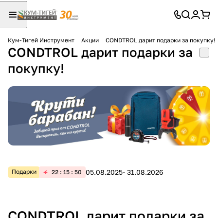
Кум-Тигей Инструмент
Акции
CONDTROL дарит подарки за покупку!
CONDTROL дарит подарки за
Для клиентов всех банков
покупку!
Разбейте
оплату
на части
без переплат
График платежей
05.08.2025- 31.08.2026
Подарки
22
15
50
Сегодня
25
%
CONDTROL дарит подарки за