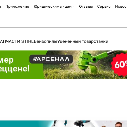
ы
Приложение
Юридическим лицам
Отзывы
Сервис
Новос
АПЧАСТИ STIHL
Бензопилы
Уценённый товар
Станки
Для клиентов всех банков
Разбейте
оплату
а части
без переплат