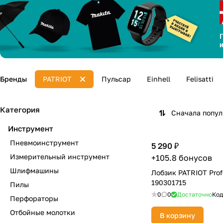
Бренды
PATRIOT
Пульсар
Einhell
Felisatti
Категория
Сначала попу
Инструмент
Пневмоинструмент
5 290 ₽
Измерительный инструмент
+105.8 бонусов
Шлифмашины
Лобзик PATRIOT Prof
190301715
Пилы
0
0
Достаточно
Код
Перфораторы
Отбойные молотки
В корзину