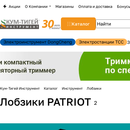
Акции
О Компании
Магазины
Оплата и доставка
Бонус
Каталог
Электроинструмент DongCheng
Электростанции TCC
З
Кум-Тигей Инструмент
Каталог
Инструмент
Лобзики
Лобзики PATRIOT
2
н