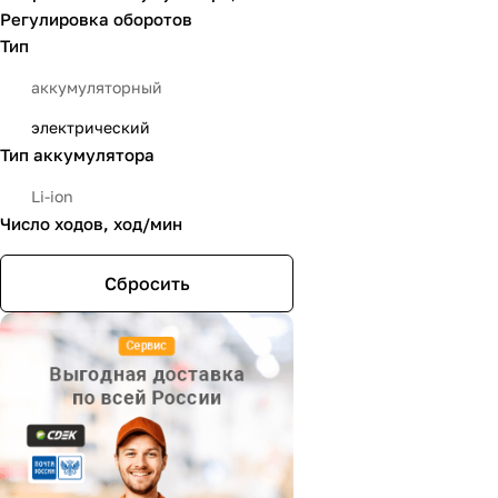
KRESS
Регулировка оборотов
Тип
P.I.T.
аккумуляторный
PATRIOT
электрический
Prorab
Тип аккумулятора
SKIL
Li-ion
STANLEY
Число ходов, ход/мин
Вихрь
Сбросить
ЗУБР
Интерскол
Калибр
Пульсар
Ресанта