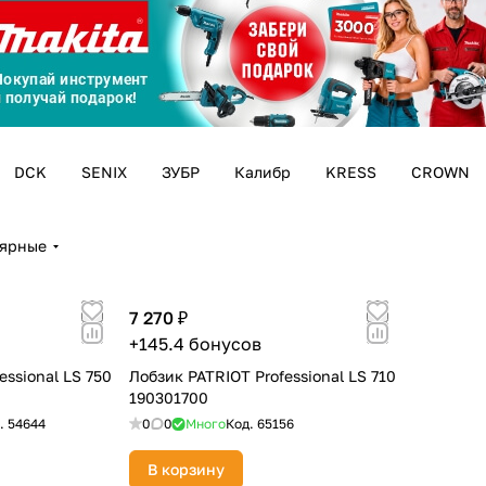
График платежей
Сегодня
25
%
DCK
SENIX
ЗУБР
Калибр
KRESS
CROWN
лярные
Добавляйте товары
в корзину
7 270 ₽
+145.4 бонусов
essional LS 750
Лобзик PATRIOT Professional LS 710
Оплачивайте сегодня только
190301700
25
% картой любого банка
.
54644
0
0
Много
Код.
65156
В корзину