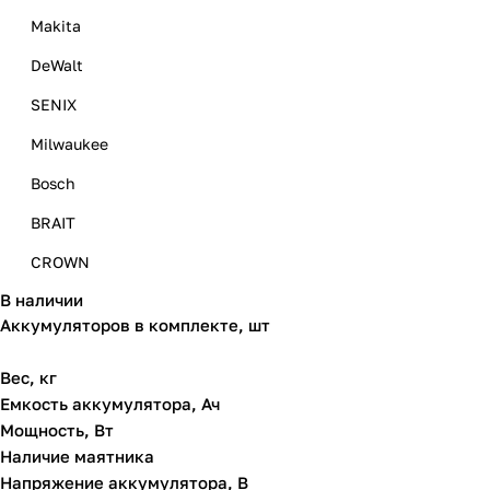
Makita
DeWalt
SENIX
Milwaukee
Bosch
BRAIT
CROWN
В наличии
DCK
Аккумуляторов в комплекте, шт
Einhell
Вес, кг
Felisatti
Емкость аккумулятора, Ач
GREENWORKS
Мощность, Вт
Наличие маятника
HiKOKI
Напряжение аккумулятора, В