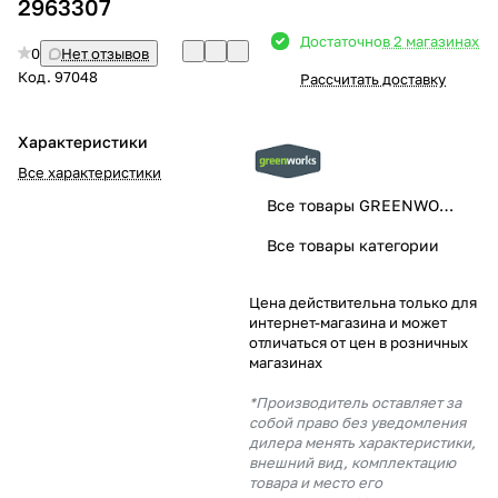
2963307
Добавляйте товары
Достаточно
в 2 магазинах
0
Нет отзывов
в корзину
Код.
97048
Рассчитать доставку
Оплачивайте сегодня только
Характеристики
25
% картой любого банка
Все характеристики
Все товары GREENWORKS
Получайте товар
Все товары категории
выбранный способом
Цена действительна только для
интернет-магазина и может
Оставшиеся
75
% будут
отличаться от цен в розничных
списываться
с вашей карты
магазинах
по
25
%
каждые 2 недели
*Производитель оставляет за
собой право без уведомления
дилера менять характеристики,
внешний вид, комплектацию
товара и место его
Подробнее