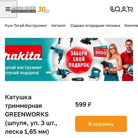
Кум-Тигей Инструмент
Каталог
Садово-огородная техника
Компле
Для клиентов всех банков
Разбейте
оплату
на части
без переплат
График платежей
Катушка
599 ₽
триммерная
GREENWORKS
Сегодня
25
%
(шпуля, уп. 3 шт.,
В корзину
леска 1,65 мм)