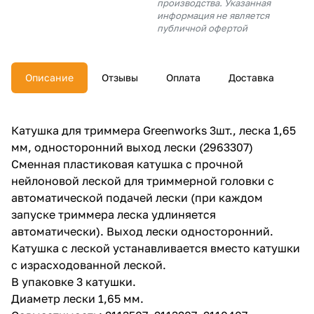
производства. Указанная
об оплате Плайтом
информация не является
публичной офертой
Описание
Отзывы
Оплата
Доставка
Остались вопросы?
25
8 800 302-02-51
plait.ru
раз в 2
Катушка для триммера Greenworks 3шт., леска 1,65
недели
мм, односторонний выход лески (2963307)
Сменная пластиковая катушка с прочной
нейлоновой леской для триммерной головки с
автоматической подачей лески (при каждом
запуске триммера леска удлиняется
автоматически). Выход лески односторонний.
Катушка с леской устанавливается вместо катушки
с израсходованной леской.
В упаковке 3 катушки.
Диаметр лески 1,65 мм.