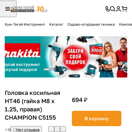
Кум-Тигей Инструмент
Каталог
Садово-огородная техника
Компле
Для клиентов всех банков
Разбейте
оплату
на части
без переплат
График платежей
Головка косильная
694 ₽
НТ46 (гайка М8 х
1.25, правая)
Сегодня
25
%
CHAMPION C5155
В корзину
0
Нет отзывов