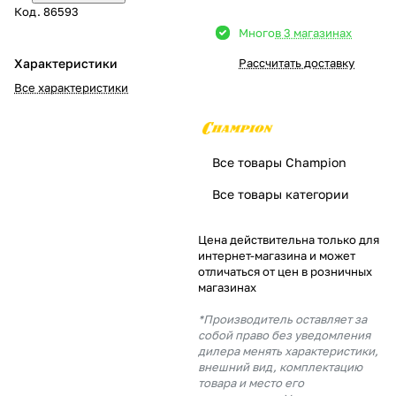
Код.
86593
Добавляйте товары
Много
в 3 магазинах
в корзину
Характеристики
Рассчитать доставку
Все характеристики
Оплачивайте сегодня только
25
% картой любого банка
Все товары Champion
Получайте товар
Все товары категории
выбранный способом
Цена действительна только для
интернет-магазина и может
Оставшиеся
75
% будут
отличаться от цен в розничных
списываться
с вашей карты
магазинах
по
25
%
каждые 2 недели
*Производитель оставляет за
собой право без уведомления
дилера менять характеристики,
внешний вид, комплектацию
товара и место его
Подробнее