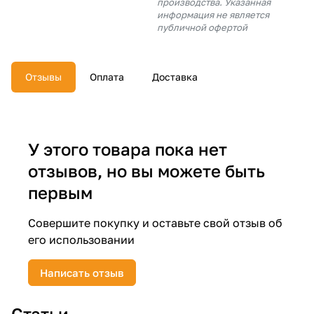
производства. Указанная
об оплате Плайтом
информация не является
публичной офертой
Отзывы
Оплата
Доставка
Остались вопросы?
25
8 800 302-02-51
plait.ru
раз в 2
недели
У этого товара пока нет
отзывов, но вы можете быть
первым
Совершите покупку и оставьте свой отзыв об
его использовании
Написать отзыв
Статьи