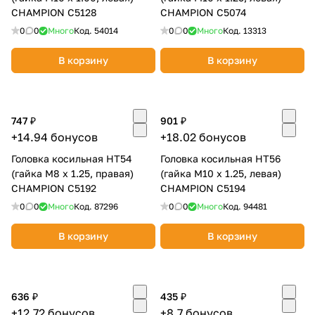
CHAMPION C5128
CHAMPION C5074
0
0
Много
Код.
54014
0
0
Много
Код.
13313
В корзину
В корзину
раз в 2 недели
747 ₽
901 ₽
+14.94 бонусов
+18.02 бонусов
Головка косильная НТ54
Головка косильная НТ56
(гайка М8 х 1.25, правая)
(гайка М10 х 1.25, левая)
CHAMPION C5192
CHAMPION C5194
0
0
Много
Код.
87296
0
0
Много
Код.
94481
В корзину
В корзину
636 ₽
435 ₽
+12.72 бонусов
+8.7 бонусов