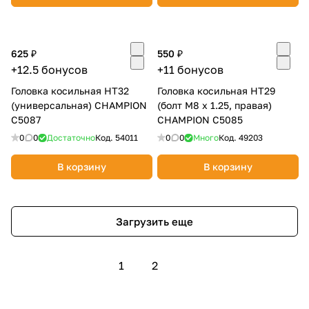
625 ₽
550 ₽
+12.5 бонусов
+11 бонусов
Головка косильная НТ32
Головка косильная НТ29
(универсальная) CHAMPION
(болт М8 х 1.25, правая)
C5087
CHAMPION C5085
0
0
Достаточно
Код.
54011
0
0
Много
Код.
49203
В корзину
В корзину
Загрузить еще
1
2