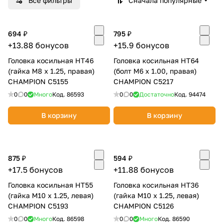
Все фильтры
Сначала популярные
Добавляйте товары
в корзину
694 ₽
795 ₽
+13.88 бонусов
+15.9 бонусов
Головка косильная НТ46
Оплачивайте сегодня только
Головка косильная НТ64
(гайка М8 х 1.25, правая)
(болт М6 х 1.00, правая)
25
% картой любого банка
CHAMPION C5155
CHAMPION C5217
0
0
Много
Код.
86593
0
0
Достаточно
Код.
94474
Получайте товар
В корзину
В корзину
выбранный способом
Оставшиеся
75
% будут
875 ₽
594 ₽
списываться
с вашей карты
+17.5 бонусов
+11.88 бонусов
по
25
%
каждые 2 недели
Головка косильная НТ55
Головка косильная НТ36
(гайка М10 х 1.25, левая)
(гайка М10 х 1.25, левая)
CHAMPION C5193
CHAMPION C5126
0
0
Много
Код.
86598
0
0
Много
Код.
86590
Подробнее