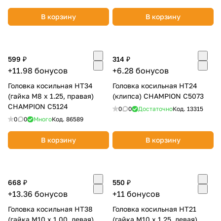
об оплате Плайтом
В корзину
В корзину
599 ₽
314 ₽
Остались вопросы?
25
+11.98 бонусов
+6.28 бонусов
8 800 302-02-51
plait.ru
Головка косильная НТ34
Головка косильная НТ24
раз в 2
(гайка М8 х 1.25, правая)
(клипса) CHAMPION C5073
недели
CHAMPION C5124
0
0
Достаточно
Код.
13315
0
0
Много
Код.
86589
В корзину
В корзину
668 ₽
550 ₽
+13.36 бонусов
+11 бонусов
Головка косильная НТ38
Головка косильная НТ21
(гайка М10 х 1.00, левая)
(гайка М10 х 1.25, левая)