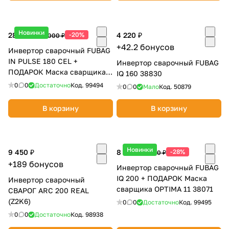
об оплате Плайтом
Новинки
28 860 ₽
-20%
4 220 ₽
36 000 ₽
+42.2 бонусов
Инвертор сварочный FUBAG
IN PULSE 180 CEL +
Инвертор сварочный FUBAG
Остались вопросы?
25
ПОДАРОК Маска сварщика
IQ 160 38830
8 800 302-02-51
ULTIMA 5-13 38099
0
0
Достаточно
Код.
99494
0
0
Мало
Код.
50879
plait.ru
раз в 2
недели
В корзину
В корзину
Новинки
9 450 ₽
8 140 ₽
-28%
11 230 ₽
+189 бонусов
Инвертор сварочный FUBAG
IQ 200 + ПОДАРОК Маска
Инвертор сварочный
сварщика OPTIMA 11 38071
СВАРОГ ARC 200 REAL
(Z2K6)
0
0
Достаточно
Код.
99495
0
0
Достаточно
Код.
98938