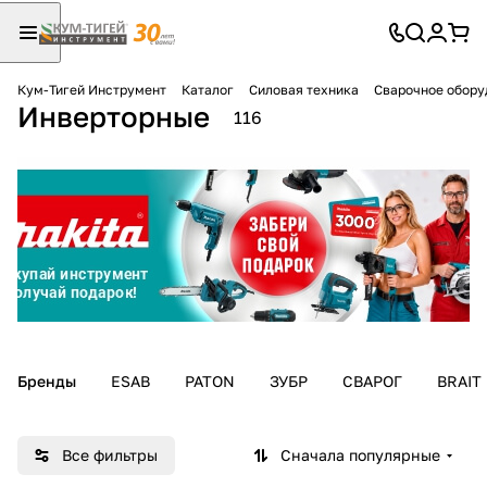
Кум-Тигей Инструмент
Каталог
Силовая техника
Сварочное обору
Инверторные
Для клиентов всех банков
116
Разбейте
оплату
на части
без переплат
График платежей
Бренды
ESAB
PATON
ЗУБР
СВАРОГ
BRAIT
Сегодня
25
%
Все фильтры
Сначала популярные