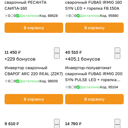
сварочный РЕСАНТА
сварочный FUBAG IRMIG 160
САИПА-160
SYN LED + горелка FB 150A
0
0
Достаточно
Код.
88628
0
0
Достаточно
Код.
95880
В корзину
В корзину
11 450 ₽
40 510 ₽
+229 бонусов
+405.1 бонусов
Инвертор сварочный
Инвертор-полуавтомат
СВАРОГ ARC 220 REAL (Z2K7)
сварочный FUBAG IRMIG 200
SYN PULSE LED + горелка
0
0
Достаточно
Код.
98939
250A
0
0
Достаточно
Код.
95104
В корзину
В корзину
9 610 ₽
14 790 ₽