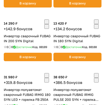
В корзину
В корзину
14 290 ₽
13 420 ₽
+142.9 бонусов
+134.2 бонусов
раз в 2 недели
Инвертор сварочный FUBAG
Инвертор сварочный FUBAG
IN 200 SYN Digital
IN 180 SYN Digital
0
0
Достаточно
Код.
88189
0
0
Достаточно
Код.
88188
В корзину
В корзину
31 980 ₽
38 650 ₽
+319.8 бонусов
+386.5 бонусов
Инвертор-полуавтомат
Инвертор-полуавтомат
сварочный FUBAG IRMIG 180
сварочный FUBAG IRMIG
SYN LED + горелка FB 250A
PULSE 200 SYN + горелка
250A