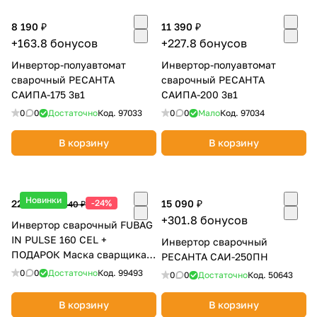
Добавляйте товары
8 190 ₽
11 390 ₽
в корзину
+163.8 бонусов
+227.8 бонусов
Инвертор-полуавтомат
Инвертор-полуавтомат
сварочный РЕСАНТА
сварочный РЕСАНТА
Оплачивайте сегодня только
САИПА-175 3в1
САИПА-200 3в1
25
% картой любого банка
0
0
Достаточно
Код.
97033
0
0
Мало
Код.
97034
В корзину
В корзину
Получайте товар
выбранный способом
Новинки
22 510 ₽
-24%
15 090 ₽
29 440 ₽
Оставшиеся
75
% будут
+301.8 бонусов
Инвертор сварочный FUBAG
списываться
с вашей карты
IN PULSE 160 CEL +
Инвертор сварочный
по
25
%
каждые 2 недели
ПОДАРОК Маска сварщика
РЕСАНТА САИ-250ПН
OPTIMA 4-13 38438
0
0
Достаточно
Код.
99493
0
0
Достаточно
Код.
50643
В корзину
В корзину
Подробнее