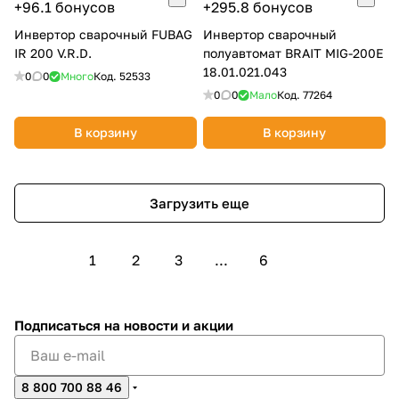
+96.1 бонусов
+295.8 бонусов
Инвертор сварочный FUBAG
Инвертор сварочный
IR 200 V.R.D.
полуавтомат BRAIT МIG-200Е
18.01.021.043
0
0
Много
Код.
52533
0
0
Мало
Код.
77264
В корзину
В корзину
Загрузить еще
1
2
3
...
6
Подписаться
на новости и акции
8 800 700 88 46