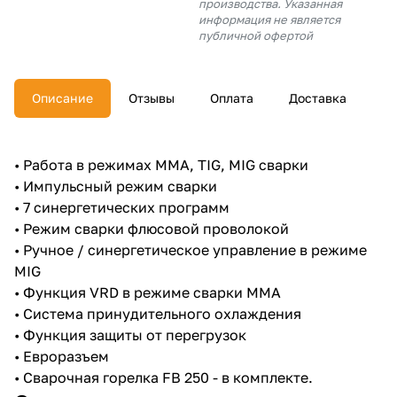
производства. Указанная
об оплате Плайтом
информация не является
публичной офертой
Описание
Отзывы
Оплата
Доставка
Остались вопросы?
25
8 800 302-02-51
plait.ru
раз в 2
• Работа в режимах MMA, TIG, MIG сварки
недели
• Импульсный режим сварки
• 7 синергетических программ
• Режим сварки флюсовой проволокой
• Ручное / синергетическое управление в режиме
MIG
• Функция VRD в режиме сварки MMA
• Система принудительного охлаждения
• Функция защиты от перегрузок
• Евроразъем
• Сварочная горелка FB 250 - в комплекте.