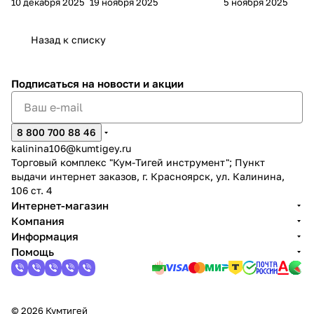
10 декабря 2025
19 ноября 2025
5 ноября 2025
FLUX
результата
2025
Назад к списку
Подписаться
на новости и акции
8 800 700 88 46
kalinina106@kumtigey.ru
Торговый комплекс "Кум-Тигей инструмент"; Пункт
выдачи интернет заказов, г. Красноярск, ул. Калинина,
106 ст. 4
Интернет-магазин
Компания
Информация
Помощь
© 2026 Кумтигей