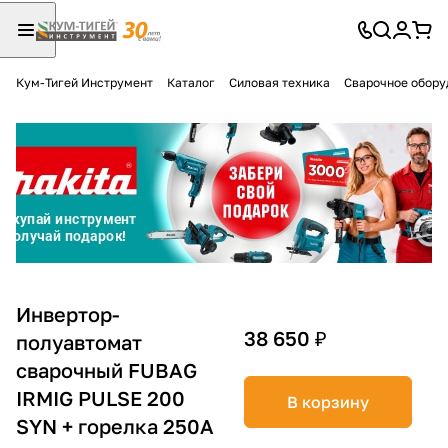
Кум-Тигей Инструмент
Каталог
Силовая техника
Сварочное обору
Для клиентов всех банков
Разбейте
оплату
на части
без переплат
График платежей
Инвертор-
38 650 ₽
полуавтомат
сварочный FUBAG
Сегодня
25
%
IRMIG PULSE 200
В корзину
SYN + горелка 250A