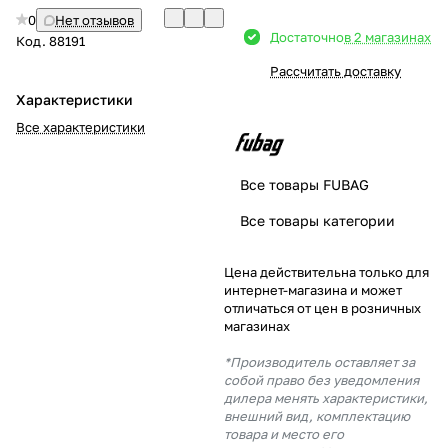
0
Нет отзывов
Добавляйте товары
Достаточно
в 2 магазинах
Код.
88191
в корзину
Рассчитать доставку
Характеристики
Оплачивайте сегодня только
Все характеристики
25
% картой любого банка
Все товары FUBAG
Получайте товар
Все товары категории
выбранный способом
Цена действительна только для
интернет-магазина и может
Оставшиеся
75
% будут
отличаться от цен в розничных
списываться
с вашей карты
магазинах
по
25
%
каждые 2 недели
*Производитель оставляет за
собой право без уведомления
дилера менять характеристики,
внешний вид, комплектацию
товара и место его
Подробнее