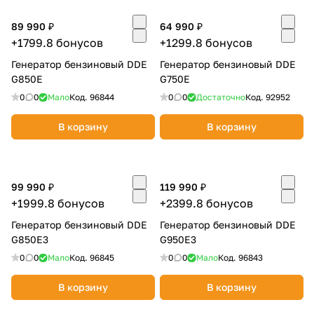
Добавляйте товары
89 990 ₽
64 990 ₽
в корзину
+1799.8 бонусов
+1299.8 бонусов
Генератор бензиновый DDE
Генератор бензиновый DDE
G850E
G750E
Оплачивайте сегодня только
0
0
Мало
Код.
96844
0
0
Достаточно
Код.
92952
25
% картой любого банка
В корзину
В корзину
Получайте товар
выбранный способом
99 990 ₽
119 990 ₽
+1999.8 бонусов
+2399.8 бонусов
Оставшиеся
75
% будут
Генератор бензиновый DDE
Генератор бензиновый DDE
списываться
с вашей карты
G850E3
G950E3
по
25
%
каждые 2 недели
0
0
Мало
Код.
96845
0
0
Мало
Код.
96843
В корзину
В корзину
Подробнее