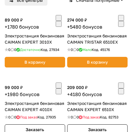
Все фильтры
Сначала популярные
Добавляйте товары
в корзину
89 000 ₽
274 000 ₽
+1780 бонусов
+5480 бонусов
Электростанция бензиновая
Оплачивайте сегодня только
Электростанция бензиновая
CAIMAN EXPERT 3010X
CAIMAN TRISTAR 6510EX
25
% картой любого банка
0
0
Достаточно
Код.
27934
0
0
Мало
Код.
45176
Получайте товар
В корзину
В корзину
выбранный способом
99 000 ₽
209 000 ₽
Оставшиеся
75
% будут
+1980 бонусов
+4180 бонусов
списываться
с вашей карты
по
25
%
каждые 2 недели
Электростанция бензиновая
Электростанция бензиновая
CAIMAN EXPERT 4010X
CAIMAN EXPERT 6510X
0
0
Под заказ
Код.
27935
0
0
Под заказ
Код.
82753
Заказать
Заказать
Подробнее