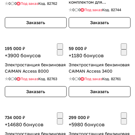
комплектом для
0
0
Под заказ
Код.
82762
транспортировки
0
0
Под заказ
Код.
82744
Заказать
Заказать
195 000 ₽
59 000 ₽
+3900 бонусов
+1180 бонусов
Электростанция бензиновая
Электростанция бензиновая
CAIMAN Access 8000
CAIMAN Access 3400
0
0
Под заказ
Код.
82763
0
0
Под заказ
Код.
82761
Заказать
Заказать
734 000 ₽
299 000 ₽
+14680 бонусов
+5980 бонусов
Электростанция бензиновая
Электростанция бензиновая