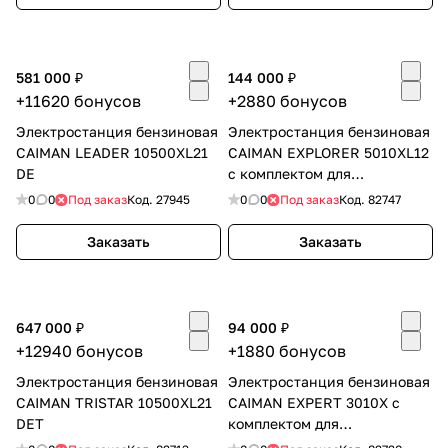
об оплате Плайтом
581 000 ₽
144 000 ₽
+11620 бонусов
+2880 бонусов
Остались вопросы?
25
Электростанция бензиновая
Электростанция бензиновая
8 800 302-02-51
CAIMAN LEADER 10500XL21
CAIMAN EXPLORER 5010XL12
plait.ru
DE
с комплектом для
раз в 2
транспортировки
недели
0
0
Под заказ
Код.
27945
0
0
Под заказ
Код.
82747
Заказать
Заказать
647 000 ₽
94 000 ₽
+12940 бонусов
+1880 бонусов
Электростанция бензиновая
Электростанция бензиновая
CAIMAN TRISTAR 10500XL21
CAIMAN EXPERT 3010X с
DET
комплектом для
транспортировки