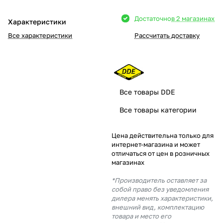
Добавляйте товары
Достаточно
в 2 магазинах
Характеристики
в корзину
Все характеристики
Рассчитать доставку
Оплачивайте сегодня только
25
% картой любого банка
Все товары DDE
Получайте товар
Все товары категории
выбранный способом
Цена действительна только для
интернет-магазина и может
Оставшиеся
75
% будут
отличаться от цен в розничных
списываться
с вашей карты
магазинах
по
25
%
каждые 2 недели
*Производитель оставляет за
собой право без уведомления
дилера менять характеристики,
внешний вид, комплектацию
товара и место его
Подробнее