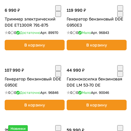
6 990 ₽
119 990 ₽
Триммер электрический
Генератор бензиновый DDE
DDE ET1300R 791-875
G950E3
0
0
Достаточно
Арт.
89970
0
0
Мало
Арт.
96843
В корзину
В корзину
107 990 ₽
44 990 ₽
Генератор бензиновый DDE
Газонокосилка бензиновая
G950E
DDE LM 53-70 DE
0
0
Достаточно
Арт.
96846
0
0
Мало
Арт.
90046
В корзину
В корзину
Новинки
299 990 ₽
59 990 ₽