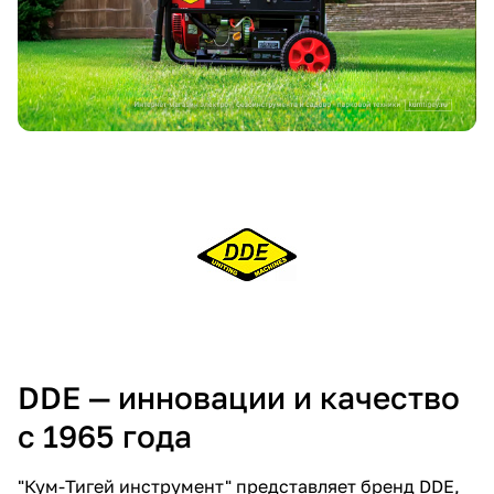
Добавляйте товары
в корзину
Оплачивайте сегодня только
25
% картой любого банка
Получайте товар
выбранный способом
Оставшиеся
75
% будут
списываться
с вашей карты
по
25
%
каждые 2 недели
DDE — инновации и качество
с 1965 года
"Кум-Тигей инструмент" представляет бренд DDE,
Подробнее