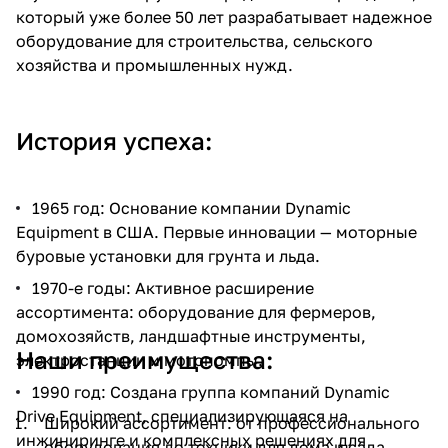
который уже более 50 лет разрабатывает надежное
об оплате Плайтом
оборудование для строительства, сельского
хозяйства и промышленных нужд.
Остались вопросы?
25
История успеха:
8 800 302-02-51
plait.ru
раз в 2
недели
1965 год: Основание компании Dynamic
Equipment в США. Первые инновации — моторные
буровые установки для грунта и льда.
1970-е годы: Активное расширение
ассортимента: оборудование для фермеров,
домохозяйств, ландшафтные инструменты,
Наши преимущества:
электростанции и мотопомпы.
1990 год: Создана группа компаний Dynamic
Drive Equipment, специализирующаяся на
Широкий ассортимент: от профессионального
инжиниринге и комплексных решениях для
оборудования до техники для дома и сада.