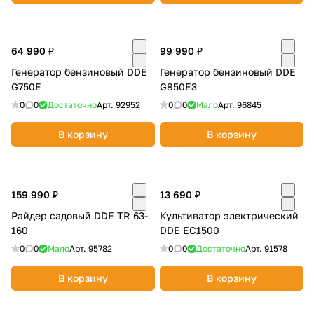
64 990 ₽
99 990 ₽
Генератор бензиновый DDE
Генератор бензиновый DDE
G750E
G850E3
0
0
Достаточно
Арт.
92952
0
0
Мало
Арт.
96845
В корзину
В корзину
159 990 ₽
13 690 ₽
Райдер садовый DDE TR 63-
Культиватор электрический
160
DDE EC1500
0
0
Мало
Арт.
95782
0
0
Достаточно
Арт.
91578
В корзину
В корзину