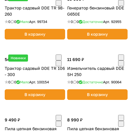
Трактор садовый DDE TR 98-
Генератор бензиновый DDE
260
G650E
0
0
Мало
Арт.
99734
0
0
Достаточно
Арт.
92955
В корзину
В корзину
Новинки
549 990 ₽
11 690 ₽
Трактор садовый DDE TR 106
Измельчитель садовый DDE
- 300
SH 250
0
0
Мало
Арт.
100154
0
0
Достаточно
Арт.
90064
В корзину
В корзину
9 490 ₽
8 990 ₽
Пила цепная бензиновая
Пила цепная бензиновая