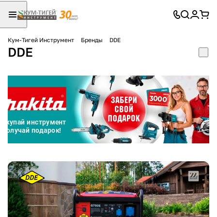
Кум-Тигей Инструмент
Бренды
DDE
DDE
Для клиентов всех банков
Разбейте
оплату
на части
без переплат
График платежей
Сегодня
25
%