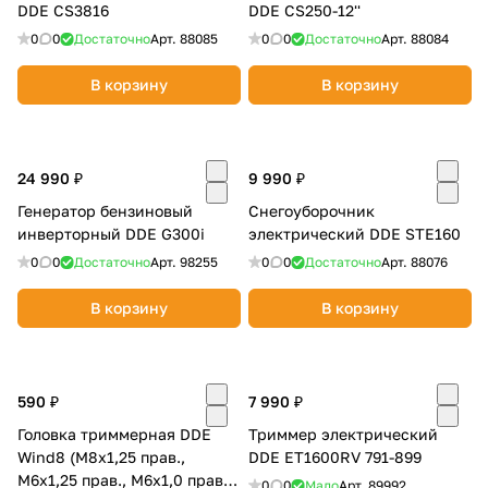
DDE CS3816
DDE CS250-12''
0
0
Достаточно
Арт.
88085
0
0
Достаточно
Арт.
88084
В корзину
В корзину
24 990 ₽
9 990 ₽
Генератор бензиновый
Снегоуборочник
инверторный DDE G300i
электрический DDE STE160
0
0
Достаточно
Арт.
98255
0
0
Достаточно
Арт.
88076
В корзину
В корзину
590 ₽
7 990 ₽
Головка триммерная DDE
Триммер электрический
Wind8 (М8х1,25 прав.,
DDE ET1600RV 791-899
М6х1,25 прав., М6х1,0 прав.)
0
0
Мало
Арт.
89992