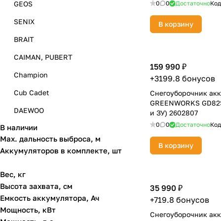
GEOS
0
0
Достаточно
Код
SENIX
В корзину
BRAIT
CAIMAN, PUBERT
159 990 ₽
Champion
+3199.8 бонусов
Cub Cadet
Снегоуборочник ак
GREENWORKS GD82S
DAEWOO
и ЗУ) 2602807
0
0
Достаточно
Код
В наличии
DDE
Max. дальность выброса, м
В корзину
GREENWORKS
Аккумуляторов в комплекте, шт
HONDA
Вес, кг
Huter
Высота захвата, см
35 990 ₽
Емкость аккумулятора, Ач
Hyundai
+719.8 бонусов
Мощность, кВт
Снегоуборочник ак
MASTER YARD