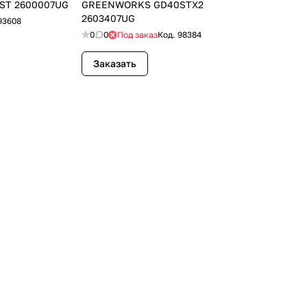
ST 2600007UG
GREENWORKS GD40STX2
2603407UG
93608
0
0
Под заказ
Код.
98384
Заказать