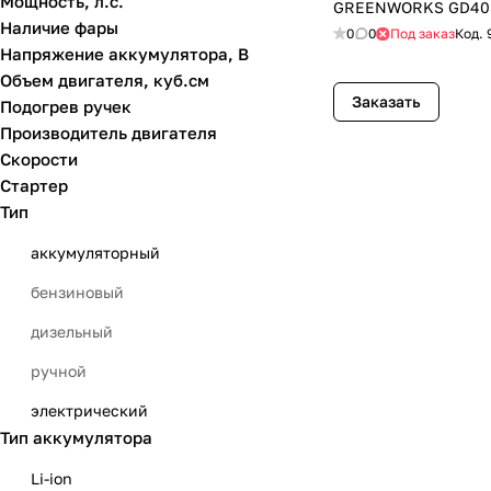
Мощность, л.с.
GREENWORKS GD40
Наличие фары
MTD
0
0
Под заказ
Код.
Напряжение аккумулятора, В
Prorab
Объем двигателя, куб.см
Заказать
Подогрев ручек
SNIRREX
Производитель двигателя
YARD FOX
Скорости
Стартер
ЗУБР
Тип
Мобил К
аккумуляторный
Ресанта
бензиновый
дизельный
ручной
электрический
Тип аккумулятора
Li-ion