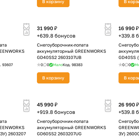
В корзину
В корз
Оставшиеся
75
% будут
списываться
с вашей карты
по
25
%
каждые 2 недели
31 990 ₽
16 990 ₽
+639.8 бонусов
+339.8 
ата
Снегоуборочник-лопата
Снегоубо
REENWORKS
аккумуляторный GREENWORKS
аккумул
GD40SS2 2603107UB
GD40SS (
Подробнее
об оплате Плайтом
.
93607
0
0
Мало
Код.
98383
0
0
М
В корзину
В корз
25
раз в 2
45 990 ₽
26 990 ₽
Остались вопросы?
недели
+919.8 бонусов
+539.8 
8 800 302-02-51
ата
Снегоуборочник-лопата
Снегоубо
REENWORKS
аккумуляторный GREENWORKS
GREENWO
plait.ru
ЗУ) 2603207
GD60SS2 2603207UG
ЗУ) 2600