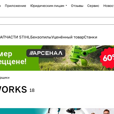
ы
Приложение
Юридическим лицам
Отзывы
Сервис
Новос
АПЧАСТИ STIHL
Бензопилы
Уценённый товар
Станки
орщики
Для клиентов всех банков
WORKS
18
Разбейте
оплату
а части
без переплат