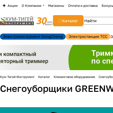
Акции
О Компании
Магазины
Оплата и доставка
Бонус
Каталог
Электроинструмент DongCheng
Электростанции TCC
З
Кум-Тигей Инструмент
Каталог
Клининговое оборудование
Снегоуб
Снегоуборщики GREEN
н