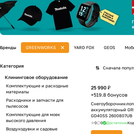
Бренды
GREENWORKS
YARD FOX
GEOS
Моб
Категория
Сначала попу
Клининговое оборудование
Комплектующие и расходные
25 990 ₽
материалы
+519.8 бонусов
Расходники и запчасти для
Снегоуборочник-лоп
пылесосов
аккумуляторный G
Комплектующие для моек
GD40SS 2600807UB
высокого давления
0
0
Достаточно
Код
Воздуходувки и садовые