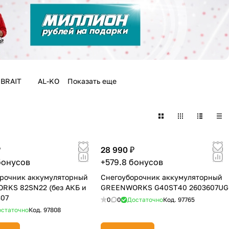
BRAIT
AL-KO
Показать еще
₽
28 990 ₽
бонусов
+579.8 бонусов
рочник аккумуляторный
Снегоуборочник аккумуляторный
RKS 82SN22 (без АКБ и
GREENWORKS G40ST40 2603607UG
307
0
0
Достаточно
Код.
97765
статочно
Код.
97808