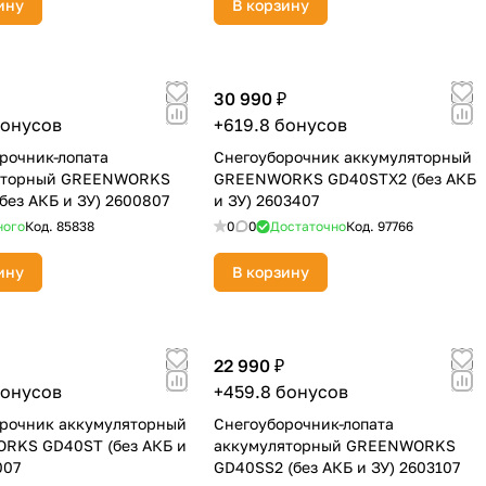
ину
В корзину
30 990 ₽
бонусов
+619.8 бонусов
рочник-лопата
Снегоуборочник аккумуляторный
яторный GREENWORKS
GREENWORKS GD40STX2 (без АКБ
без АКБ и ЗУ) 2600807
и ЗУ) 2603407
ного
Код.
85838
0
0
Достаточно
Код.
97766
ину
В корзину
22 990 ₽
бонусов
+459.8 бонусов
рочник аккумуляторный
Снегоуборочник-лопата
RKS GD40ST (без АКБ и
аккумуляторный GREENWORKS
007
GD40SS2 (без АКБ и ЗУ) 2603107