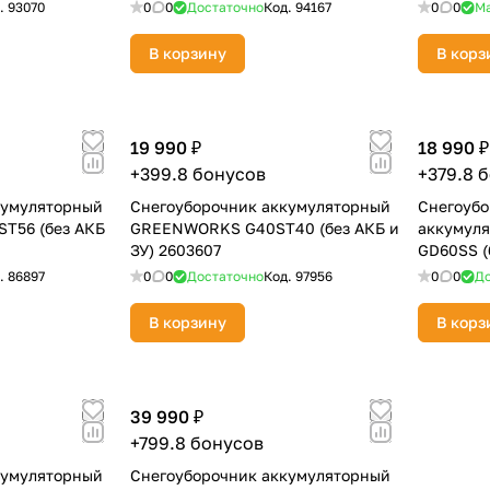
.
93070
0
0
Достаточно
Код.
94167
0
0
М
В корзину
В корз
19 990 ₽
18 990 ₽
+399.8 бонусов
+379.8 
кумуляторный
Снегоуборочник аккумуляторный
Снегоубо
раз в 2 недели
T56 (без АКБ
GREENWORKS G40ST40 (без АКБ и
аккумул
ЗУ) 2603607
GD60SS (
.
86897
0
0
Достаточно
Код.
97956
0
0
До
В корзину
В корз
39 990 ₽
+799.8 бонусов
кумуляторный
Снегоуборочник аккумуляторный