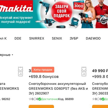
График платежей
Сегодня
25
%
ил К
DDE
SNIRREX
SENIX
ЗУБР
DAEWOO
лярные
Добавляйте товары
в корзину
Хиты продаж
32 990 ₽
49 990 
+659.8 бонусов
+999.8 
Оплачивайте сегодня только
ата
Снегоуборочник аккумуляторный
Снегоубо
25
% картой любого банка
REENWORKS
GREENWORKS GD60PST (без АКБ и
GREENWO
ЗУ) 2602907
ЗУ) 2603
.
98262
0
0
Достаточно
Код.
86899
0
0
До
Получайте товар
выбранный способом