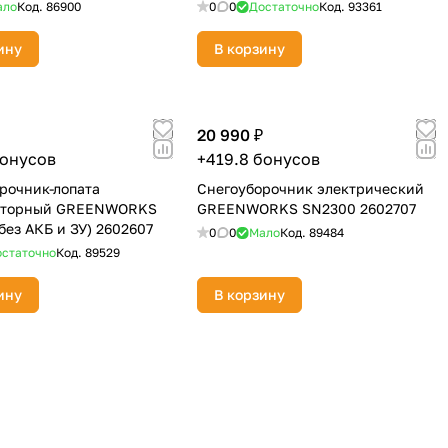
ало
Код.
86900
0
0
Достаточно
Код.
93361
ину
В корзину
20 990 ₽
бонусов
+419.8 бонусов
рочник-лопата
Снегоуборочник электрический
яторный GREENWORKS
GREENWORKS SN2300 2602707
без АКБ и ЗУ) 2602607
0
0
Мало
Код.
89484
статочно
Код.
89529
ину
В корзину