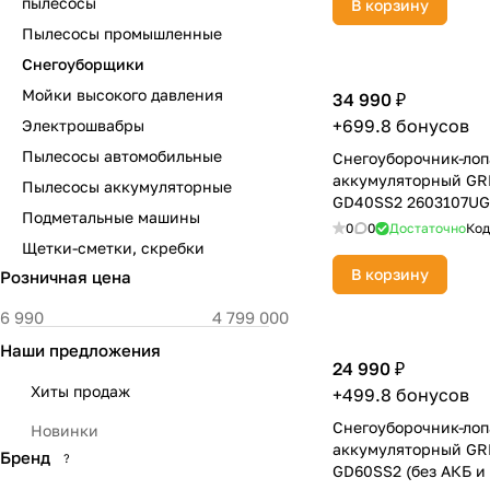
пылесосы
В корзину
Пылесосы промышленные
Снегоуборщики
Мойки высокого давления
34 990 ₽
+699.8 бонусов
Электрошвабры
Пылесосы автомобильные
Снегоуборочник-лоп
аккумуляторный G
Пылесосы аккумуляторные
GD40SS2 2603107UG
Подметальные машины
0
0
Достаточно
Код
Щетки-сметки, скребки
В корзину
Розничная цена
Наши предложения
24 990 ₽
Хиты продаж
+499.8 бонусов
Снегоуборочник-лоп
Новинки
аккумуляторный G
Бренд
?
GD60SS2 (без АКБ и 