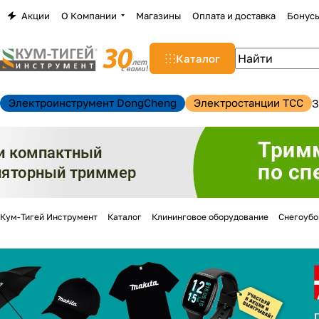
Акции
О Компании
Магазины
Оплата и доставка
Бонус
Каталог
Электроинструмент DongCheng
Электростанции TCC
З
Кум-Тигей Инструмент
Каталог
Клининговое оборудование
Снегоуб
н