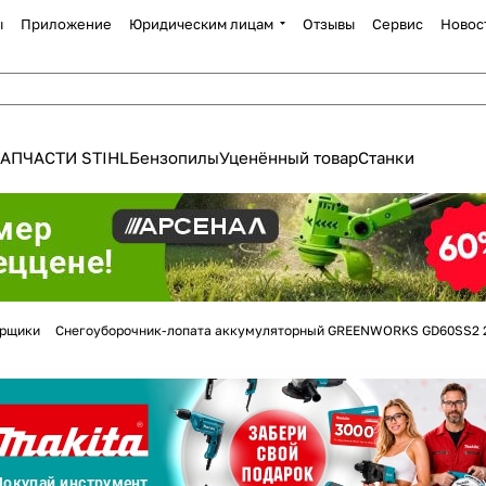
ы
Приложение
Юридическим лицам
Отзывы
Сервис
Новос
АПЧАСТИ STIHL
Бензопилы
Уценённый товар
Станки
орщики
Снегоуборочник-лопата аккумуляторный GREENWORKS GD60SS2 
Для клиентов всех банков
Разбейте
оплату
а части
без переплат