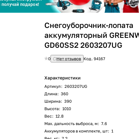
График платежей
Снегоуборочник-лопата
аккумуляторный GREEN
Сегодня
25
%
GD60SS2 2603207UG
0
Нет отзывов
Код.
94167
Характеристики
Добавляйте товары
в корзину
Артикул
:
2603207UG
Длина
:
360
Ширина
:
390
Оплачивайте сегодня только
Высота
:
1010
25
% картой любого банка
Вес
:
12.8
Max. дальность выброса, м
:
7.6
Аккумуляторов в комплекте, шт
:
1
Получайте товар
выбранный способом
Вес, кг
:
7.2