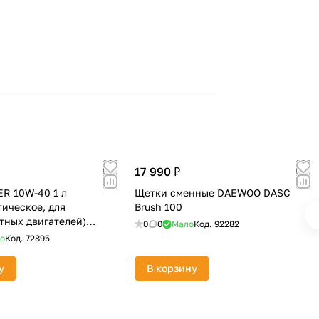
17 990 ₽
R 10W-40 1 л
Щетки сменные DAEWOO DASC
тическое, для
Brush 100
тных двигателей)
0
0
Мало
Код.
92282
о
Код.
72895
у
В корзину