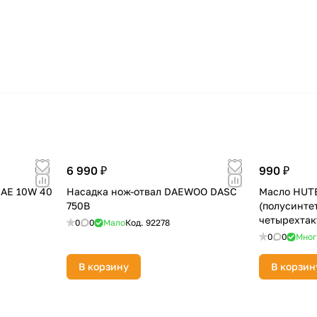
6 990 ₽
990 ₽
SAE 10W 40
Насадка нож-отвал DAEWOO DASC
Масло HUTE
)
750B
(полусинте
четырехтак
0
0
Мало
Код.
92278
73/8/1/1
0
0
Мног
В корзину
В корзин