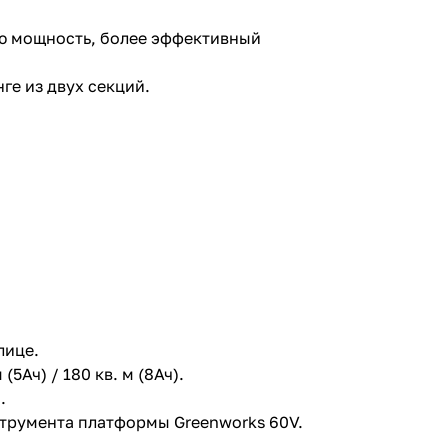
ю мощность, более эффективный
ге из двух секций.
лице.
5Ач) / 180 кв. м (8Ач).
.
струмента платформы Greenworks 60V.