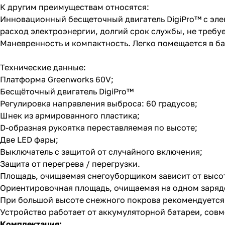
К другим преимуществам относятся:
Инновационный бесщеточный двигатель DigiPro™ с эл
расход электроэнергии, долгий срок службы, не требу
Маневренность и компактность. Легко помещается в ба
Технические данные:
Платформа Greenworks 60V;
Бесщёточный двигатель DigiPro™
Регулировка направления выброса: 60 градусов;
Шнек из армированного пластика;
D-образная рукоятка переставляемая по высоте;
Две LED фары;
Выключатель с защитой от случайного включения;
Защита от перегрева / перегрузки.
Площадь, очищаемая снегоуборщиком зависит от высот
Ориентировочная площадь, очищаемая на одном заряде бата
При большой высоте снежного покрова рекомендуется у
Устройство работает от аккумуляторной батареи, сов
Комплектация: