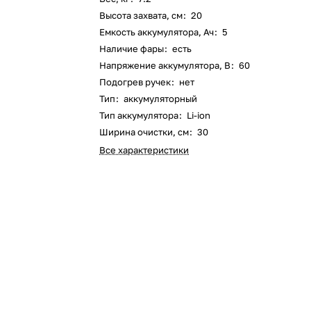
Высота захвата, см
:
20
Емкость аккумулятора, Ач
:
5
Оставшиеся
75
% будут
списываться
Наличие фары
:
есть
с вашей карты
по
25
%
каждые 2 недели
Напряжение аккумулятора, В
:
60
Подогрев ручек
:
нет
Тип
:
аккумуляторный
Тип аккумулятора
:
Li-ion
Ширина очистки, см
:
30
Подробнее
об оплате Плайтом
Все характеристики
25
раз в 2
Остались вопросы?
недели
8 800 302-02-51
plait.ru