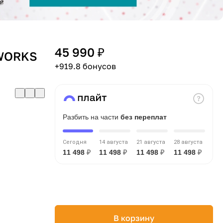
45 990 ₽
WORKS
+919.8 бонусов
Разбить на части
без переплат
Сегодня
14 августа
21 августа
28 августа
11 498
₽
11 498
₽
11 498
₽
11 498
₽
В корзину