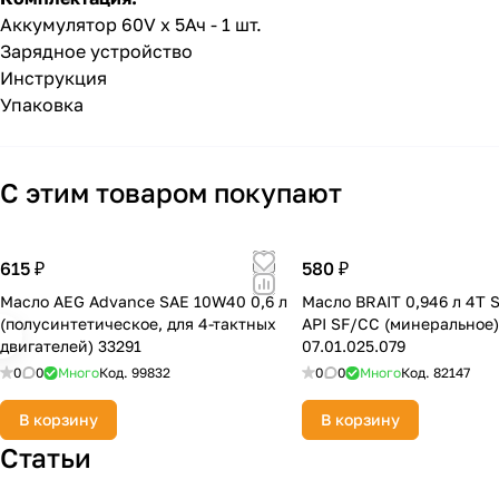
Аккумулятор 60V х 5Ач - 1 шт.
Зарядное устройство
Инструкция
Упаковка
С этим товаром покупают
615 ₽
580 ₽
Масло AEG Advance SAE 10W40 0,6 л
Масло BRAIT 0,946 л 4Т 
(полусинтетическое, для 4-тактных
API SF/CC (минеральное
двигателей) 33291
07.01.025.079
0
0
Много
Код.
99832
0
0
Много
Код.
82147
В корзину
В корзину
Статьи