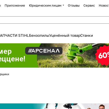
ы
Приложение
Юридическим лицам
Отзывы
Сервис
Новос
АПЧАСТИ STIHL
Бензопилы
Уценённый товар
Станки
орщики
Для клиентов всех банков
Разбейте
оплату
а части
без переплат