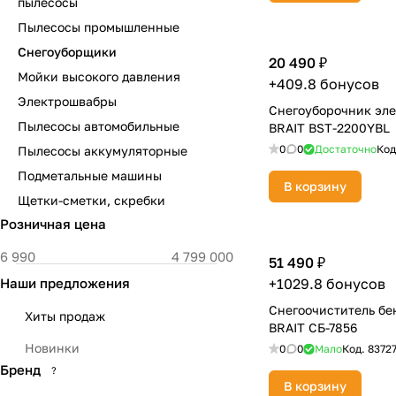
пылесосы
Пылесосы промышленные
Снегоуборщики
20 490 ₽
Мойки высокого давления
+409.8 бонусов
Электрошвабры
Снегоуборочник эл
Пылесосы автомобильные
BRAIT BST-2200YBL
0
0
Достаточно
Код
Пылесосы аккумуляторные
Подметальные машины
В корзину
Щетки-сметки, скребки
Розничная цена
51 490 ₽
Наши предложения
+1029.8 бонусов
Снегоочиститель б
Хиты продаж
BRAIT СБ-7856
Новинки
0
0
Мало
Код.
8372
Бренд
?
В корзину