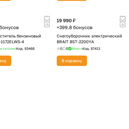
19 990 ₽
 бонусов
+399.8 бонусов
ститель бензиновый
Снегоуборочник электрический
-1172ELWS-4
BRAIT BST-2200YА
статочно
Код.
93468
0
0
Много
Код.
87413
ину
В корзину