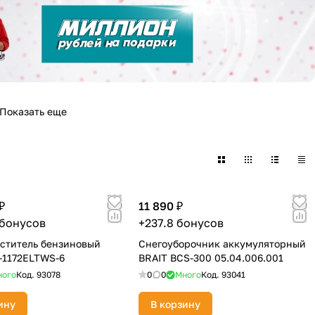
Показать еще
₽
11 890 ₽
 бонусов
+237.8 бонусов
ститель бензиновый
Снегоуборочник аккумуляторный
-1172ELTWS-6
BRAIT BСS-300 05.04.006.001
ного
Код.
93078
0
0
Много
Код.
93041
ину
В корзину