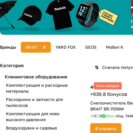
Бренды
BRAIT
YARD FOX
GEOS
Мобил К
Категория
Сначала попу
Клининговое оборудование
Комплектующие и расходные
Хиты продаж
46 990 ₽
материалы
+939.8 бонусов
Расходники и запчасти для
Снегоочиститель б
пылесосов
BRAIT BR-7056W
Комплектующие для моек
0
0
Много
Код.
744
высокого давления
Воздуходувки и садовые
В корзину