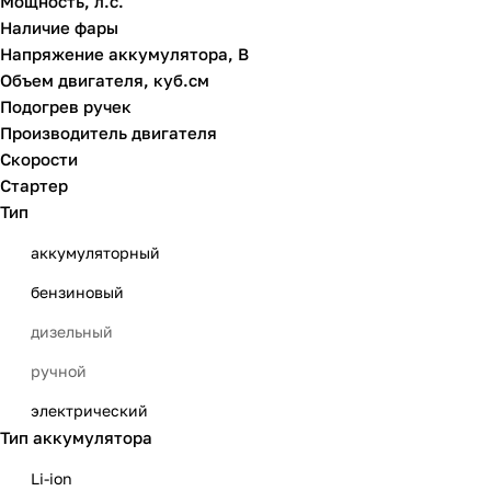
Мощность, л.с.
Наличие фары
MTD
Напряжение аккумулятора, В
Prorab
Объем двигателя, куб.см
Подогрев ручек
SNIRREX
Производитель двигателя
YARD FOX
Скорости
Стартер
ЗУБР
Тип
Мобил К
аккумуляторный
Ресанта
бензиновый
дизельный
ручной
электрический
Тип аккумулятора
Li-ion