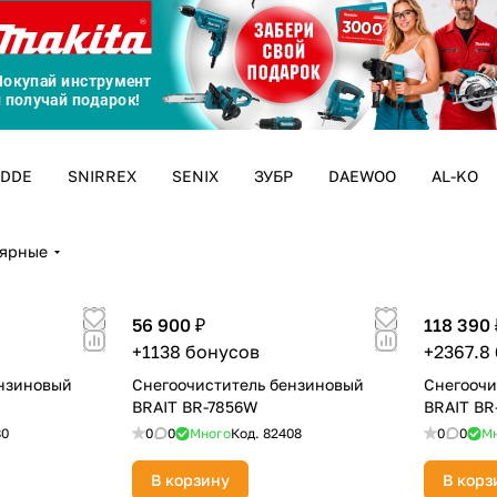
График платежей
Сегодня
25
%
DDE
SNIRREX
SENIX
ЗУБР
DAEWOO
AL-KO
лярные
Добавляйте товары
в корзину
56 900 ₽
118 390 
+1138 бонусов
+2367.8
Оплачивайте сегодня только
ензиновый
Снегоочиститель бензиновый
Снегоочи
25
% картой любого банка
BRAIT BR-7856W
BRAIT BR
80
0
0
Много
Код.
82408
0
0
М
В корзину
В корз
Получайте товар
выбранный способом