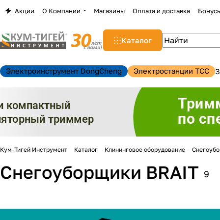
Акции
О Компании
Магазины
Оплата и доставка
Бонус
Каталог
Электроинструмент DongCheng
Электростанции TCC
З
Кум-Тигей Инструмент
Каталог
Клининговое оборудование
Снегоуб
Снегоуборщики BRAIT
9
н