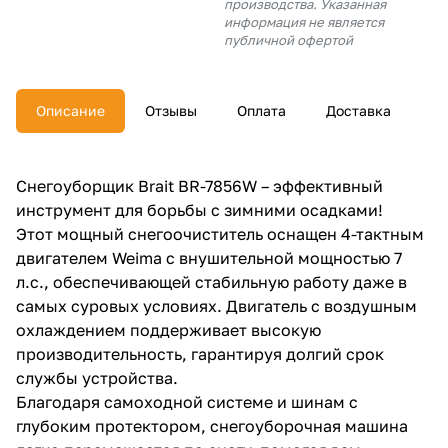
производства. Указанная
об оплате Плайтом
информация не является
публичной офертой
Описание
Отзывы
Оплата
Доставка
Остались вопросы?
25
8 800 302-02-51
plait.ru
раз в 2
Снегоуборщик Brait BR-7856W – эффективный
недели
инструмент для борьбы с зимними осадками!
Этот мощный снегоочиститель оснащен 4-тактным
двигателем Weima с внушительной мощностью 7
л.с., обеспечивающей стабильную работу даже в
самых суровых условиях. Двигатель с воздушным
охлаждением поддерживает высокую
производительность, гарантируя долгий срок
службы устройства.
Благодаря самоходной системе и шинам с
глубоким протектором, снегоуборочная машина