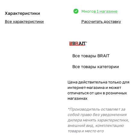
Добавляйте товары
Много
в 1 магазине
Характеристики
в корзину
Все характеристики
Рассчитать доставку
Оплачивайте сегодня только
25
% картой любого банка
Все товары BRAIT
Получайте товар
Все товары категории
выбранный способом
Цена действительна только для
интернет-магазина и может
Оставшиеся
75
% будут
отличаться от цен в розничных
списываться
с вашей карты
магазинах
по
25
%
каждые 2 недели
*Производитель оставляет за
собой право без уведомления
дилера менять характеристики,
внешний вид, комплектацию
товара и место его
Подробнее