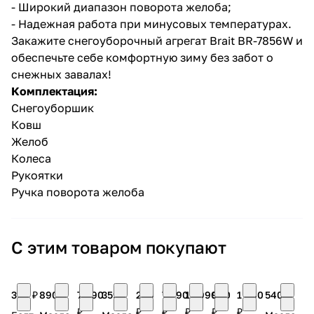
- Широкий диапазон поворота желоба;
- Надежная работа при минусовых температурах.
Закажите снегоуборочный агрегат Brait BR-7856W и
обеспечьте себе комфортную зиму без забот о
снежных завалах!
Комплектация:
Снегоуборшик
Ковш
Желоб
Колеса
Рукоятки
Ручка поворота желоба
С этим товаром покупают
398 ₽
890 ₽
7 990
359 ₽
290
7 490
15 990
990
1 060
540 ₽
₽
₽
₽
₽
₽
₽