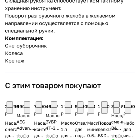
Складная рукоятка способствует компактному
хранению инструмент.
Поворот разгрузочного желоба в желаемом
направлении осуществляется с помощью
специальной ручки.
Комплектация:
Снегоуборочник
раз в 2 недели
Колеса
Крепеж
С этим товаром покупают
22 790
890 ₽
7 990
460 ₽
1 190
5 490
540
1 060
396 ₽
1 590
₽
₽
₽
₽
₽
₽
₽
Масло
Масло
Насадки
AEG
ЗУБР
сменные
Насадка-
Насадка-
Масло
Отвал
Масло
Подошва
Набор
Advance
4Т-30
B&D
снегоуборщик
контенер
1 л
для
минеральное
дельтавидная
для
SAE
EXTRA,
для
для
для
для 4-
подметальной
0.6
B&D с
чистки
0
0
0
0
0
0