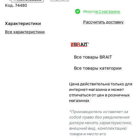
Код.
74480
Добавляйте товары
Много
в 1 магазине
в корзину
Рассчитать доставку
Характеристики
Все характеристики
Оплачивайте сегодня только
25
% картой любого банка
Все товары BRAIT
Получайте товар
Все товары категории
выбранный способом
Цена действительна только для
интернет-магазина и может
Оставшиеся
75
% будут
отличаться от цен в розничных
списываться
с вашей карты
магазинах
по
25
%
каждые 2 недели
*Производитель оставляет за
собой право без уведомления
дилера менять характеристики,
внешний вид, комплектацию
товара и место его
Подробнее