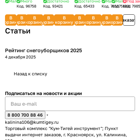
(полусинтетическое,
40, 20 л,
SL/CF
Мало
Много
Достаточно
Достаточно
Мало
Мало
Под за
HUTER
30
2.863-
CHAMPION
паровой
4HM-
Код.
96758
Код.
93421
Код.
65433
Код.
71507
Код.
51831
Код.
798
для 4-
для
(зимнее)
STIHL
056.0
C3062
щетки
N1P
тактных
четырехтакт.
CHAMPION
7028-
(6
В
В
В
В
В
В
В
В
В
двигателей)
двигателей
952853
Заказать
516-
пр.)
корзину
корзину
корзину
корзину
корзину
корзину
корзину
корзину
корзину
30621
838800
0051
FSMH21A
Статьи
Рейтинг снегоуборщиков 2025
Зимняя
4 декабря 2025
Назад к списку
Подписаться
на новости и акции
8 800 700 88 46
kalinina106@kumtigey.ru
Торговый комплекс "Кум-Тигей инструмент"; Пункт
выдачи интернет заказов, г. Красноярск, ул. Калинина,