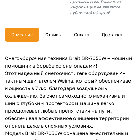
производства. Указанная
об оплате Плайтом
информация не является
публичной офертой
Описание
Отзывы
Оплата
Доставка
Остались вопросы?
25
8 800 302-02-51
plait.ru
раз в 2
Снегоуборочная техника Brait BR-7056W – мощный
недели
помощник в борьбе со снегопадами!
Этот надежный снегоочиститель оборудован 4-
тактным двигателем Weima, который обеспечивает
мощность в 7 л.с. благодаря воздушному
охлаждению. За счет самоходного механизма и
шин с глубоким протектором машина легко
преодолевает любые препятствия на пути,
обеспечивая эффективное очищение территории
от снега даже в сложных условиях.
Модель Brait BR-7056W оснащена вместительным