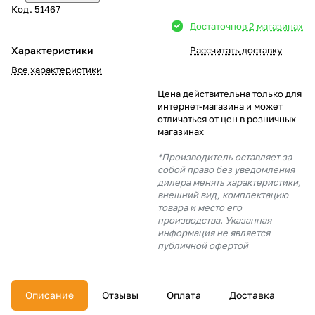
Код.
51467
Добавляйте товары
Достаточно
в 2 магазинах
в корзину
Характеристики
Рассчитать доставку
Все характеристики
Оплачивайте сегодня только
Цена действительна только для
25
% картой любого банка
интернет-магазина и может
отличаться от цен в розничных
магазинах
Получайте товар
*Производитель оставляет за
выбранный способом
собой право без уведомления
дилера менять характеристики,
внешний вид, комплектацию
товара и место его
Оставшиеся
75
% будут
производства. Указанная
списываться
с вашей карты
информация не является
по
25
%
каждые 2 недели
публичной офертой
Описание
Отзывы
Оплата
Доставка
Подробнее