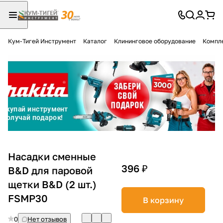
Кум-Тигей Инструмент
Каталог
Клининговое оборудование
Компл
Для клиентов всех банков
Разбейте
оплату
на части
без переплат
График платежей
Насадки сменные
396 ₽
B&D для паровой
щетки B&D (2 шт.)
Сегодня
25
%
FSMP30
В корзину
0
Нет отзывов