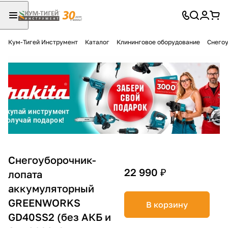
Кум-Тигей Инструмент
Каталог
Клининговое оборудование
Снего
Для клиентов всех банков
Разбейте
оплату
на части
без переплат
График платежей
Снегоуборочник-
22 990 ₽
лопата
аккумуляторный
Сегодня
25
%
GREENWORKS
В корзину
GD40SS2 (без АКБ и