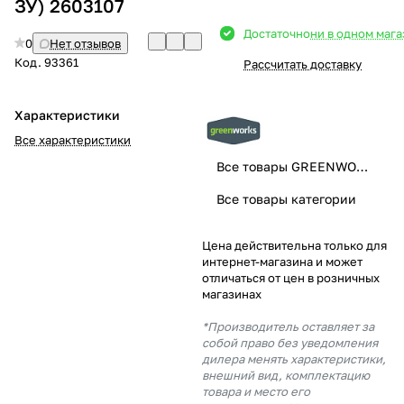
ЗУ) 2603107
Добавляйте товары
Достаточно
ни в одном маг
0
Нет отзывов
в корзину
Код.
93361
Рассчитать доставку
Оплачивайте сегодня только
Характеристики
25
% картой любого банка
Все характеристики
Все товары GREENWORKS
Получайте товар
Все товары категории
выбранный способом
Цена действительна только для
интернет-магазина и может
Оставшиеся
75
% будут
отличаться от цен в розничных
списываться
с вашей карты
магазинах
по
25
%
каждые 2 недели
*Производитель оставляет за
собой право без уведомления
дилера менять характеристики,
внешний вид, комплектацию
товара и место его
Подробнее