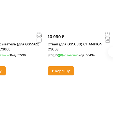
10 990 ₽
сыватель (для GS5562)
Отвал (для GS5080) CHAMPION
C3060
C3063
аточно
Код.
57796
0
0
Достаточно
Код.
65434
у
В корзину