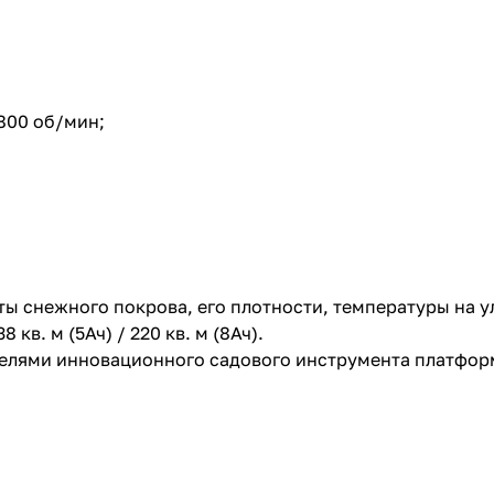
800 об/мин;
ы снежного покрова, его плотности, температуры на у
 кв. м (5Ач) / 220 кв. м (8Ач).
делями инновационного садового инструмента платфор