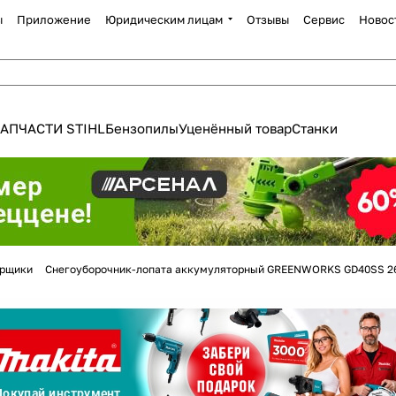
ы
Приложение
Юридическим лицам
Отзывы
Сервис
Новос
АПЧАСТИ STIHL
Бензопилы
Уценённый товар
Станки
орщики
Снегоуборочник-лопата аккумуляторный GREENWORKS GD40SS 2
Для клиентов всех банков
Разбейте
оплату
а части
без переплат