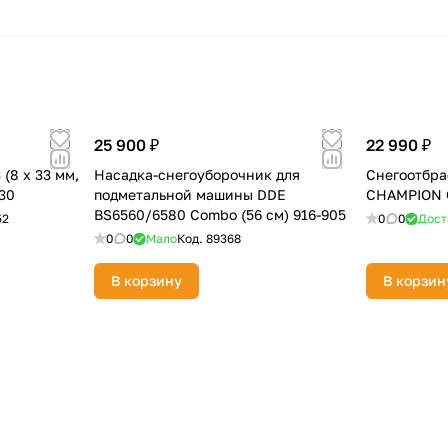
25 900 ₽
22 990 ₽
(8 х 33 мм,
Насадка-снегоуборочник для
Снегоотбра
30
подметальной машины DDE
CHAMPION 
BS6560/6580 Combo (56 см) 916-905
52
0
0
Дост
0
0
Мало
Код.
89368
В корзину
В корзин