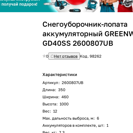
График платежей
Снегоуборочник-лопата
аккумуляторный GREEN
Сегодня
25
%
GD40SS 2600807UB
0
Нет отзывов
Код.
98262
Характеристики
Добавляйте товары
в корзину
Артикул
:
2600807UB
Длина
:
350
Оплачивайте сегодня только
Ширина
:
460
25
% картой любого банка
Высота
:
1000
Вес
:
12
Max. дальность выброса, м
:
6
Аккумуляторов в комплекте, шт
:
1
Получайте товар
выбранный способом
Вес, кг
:
7.3