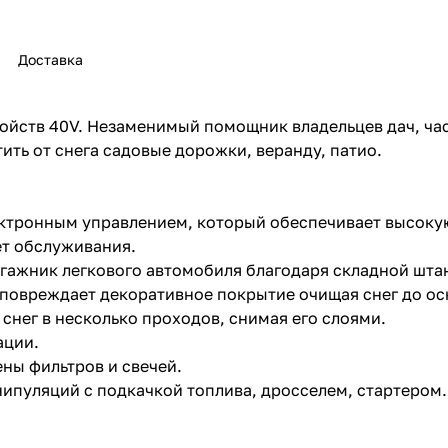
Доставка
ойств 40V. Незаменимый помощник владельцев дач, ча
ить от снега садовые дорожки, веранду, патио.
раз в 2 недели
ектронным управлением, который обеспечивает высоку
ет обслуживания.
гажник легкового автомобиля благодаря складной штан
повреждает декоративное покрытие очищая снег до ос
нег в несколько проходов, снимая его слоями.
ации.
ны фильтров и свечей.
ипуляций с подкачкой топлива, дросселем, стартером.