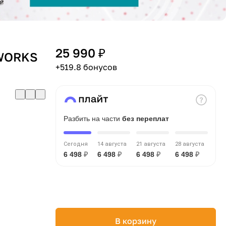
25 990 ₽
WORKS
+519.8 бонусов
Разбить на части
без переплат
Сегодня
14 августа
21 августа
28 августа
6 498
₽
6 498
₽
6 498
₽
6 498
₽
В корзину