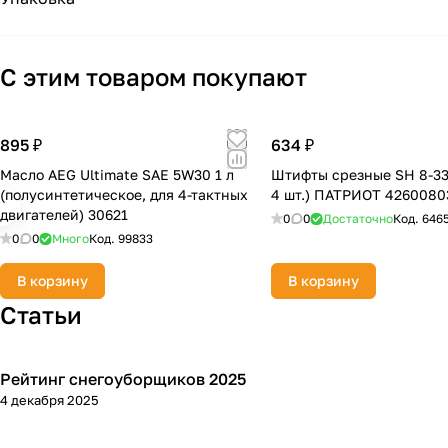
С этим товаром покупают
895 ₽
634 ₽
Масло AEG Ultimate SAE 5W30 1 л
Штифты срезные SH 8-33 
(полусинтетическое, для 4-тактных
4 шт.) ПАТРИОТ 4260080
двигателей) 30621
0
0
Достаточно
Код.
646
0
0
Много
Код.
99833
В корзину
В корзину
Статьи
Рейтинг снегоуборщиков 2025
Зимняя
4 декабря 2025