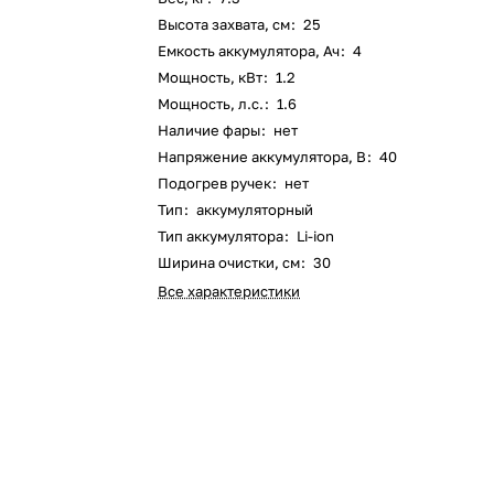
Высота захвата, см
:
25
Емкость аккумулятора, Ач
:
4
Оставшиеся
75
% будут
списываться
Мощность, кВт
:
1.2
с вашей карты
по
25
%
каждые 2 недели
Мощность, л.с.
:
1.6
Наличие фары
:
нет
Напряжение аккумулятора, В
:
40
Подогрев ручек
:
нет
Подробнее
об оплате Плайтом
Тип
:
аккумуляторный
Тип аккумулятора
:
Li-ion
Ширина очистки, см
:
30
Все характеристики
25
раз в 2
Остались вопросы?
недели
8 800 302-02-51
plait.ru