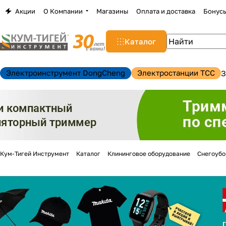
Акции
О Компании
Магазины
Оплата и доставка
Бонус
Каталог
Электроинструмент DongCheng
Электростанции TCC
З
Кум-Тигей Инструмент
Каталог
Клининговое оборудование
Снегоуб
н