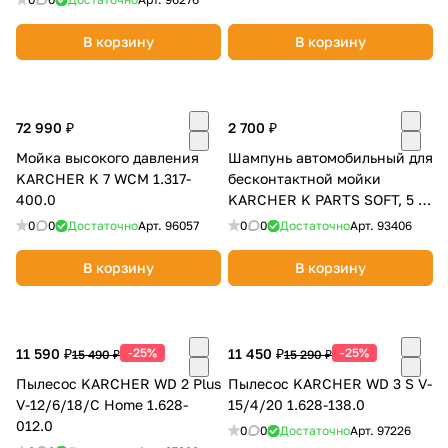
В корзину
В корзину
72 990 ₽
2 700 ₽
Мойка высокого давления
Шампунь автомобильный для
KARCHER K 7 WCM 1.317-
бесконтактной мойки
400.0
KARCHER K PARTS SOFT, 5 л
9.605-663.0
0
0
Достаточно
Арт.
96057
0
0
Достаточно
Арт.
93406
В корзину
В корзину
11 590 ₽
-25%
11 450 ₽
-25%
15 490 ₽
15 290 ₽
Пылесос KARCHER WD 2 Plus
Пылесос KARCHER WD 3 S V-
V-12/6/18/C Home 1.628-
15/4/20 1.628-138.0
012.0
0
0
Достаточно
Арт.
97226