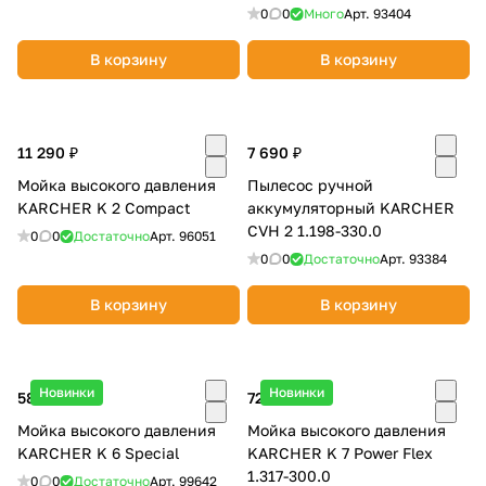
9.605-610.0
0
0
Много
Арт.
93404
В корзину
В корзину
11 290 ₽
7 690 ₽
раз в 2 недели
Мойка высокого давления
Пылесос ручной
KARCHER K 2 Compact
аккумуляторный KARCHER
CVH 2 1.198-330.0
0
0
Достаточно
Арт.
96051
0
0
Достаточно
Арт.
93384
В корзину
В корзину
Новинки
Новинки
58 990 ₽
72 990 ₽
Мойка высокого давления
Мойка высокого давления
KARCHER K 6 Special
KARCHER K 7 Power Flex
1.317-300.0
0
0
Достаточно
Арт.
99642