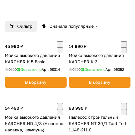
Добавляйте товары
в корзину
Фильтр
Сначала популярные
Оплачивайте сегодня только
25
% картой любого банка
45 990 ₽
14 990 ₽
Мойка высокого давления
Мойка высокого давления
KARCHER K 5 Basic
KARCHER K 3
Получайте товар
0
0
Достаточно
Арт.
98314
0
0
Достаточно
Арт.
96052
выбранный способом
В корзину
В корзину
Оставшиеся
75
% будут
списываться
с вашей карты
по
25
%
каждые 2 недели
54 490 ₽
68 990 ₽
Мойка высокого давления
Пылесос строительный
KARCHER HD 4/8 (+ пенная
KARCHER NT 30/1 Tact Te L
насадка, шампунь)
1.148-211.0
Подробнее