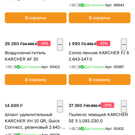
0
0
Достаточно
Арт.
99643
В корзину
В корзину
29 290 ₽
-15%
1 990 ₽
-20%
34 490 ₽
2 490 ₽
Воздухоочиститель
Сопло пенное KARCHER FJ 6
KARCHER AF 30
2.643-147.0
0
0
Достаточно
Арт.
93412
0
0
Достаточно
Арт.
93987
В корзину
В корзину
14 600 ₽
37 390 ₽
-25%
49 890 ₽
Шланг удлинительный
Пылесос моющий KARCHER
KARCHER XH 10 QR, Quick
SE 5 1.081-230.0
Connect, резиновый 2.641-
0
0
Достаточно
Арт.
93431
708.0
0
0
Достаточно
Арт.
96276