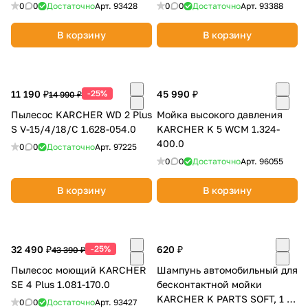
0
0
Достаточно
Арт.
93428
0
0
Достаточно
Арт.
93388
об оплате Плайтом
В корзину
В корзину
Остались вопросы?
25
11 190 ₽
-25%
45 990 ₽
14 990 ₽
8 800 302-02-51
Пылесос KARCHER WD 2 Plus
Мойка высокого давления
plait.ru
раз в 2
S V-15/4/18/C 1.628-054.0
KARCHER K 5 WCM 1.324-
недели
400.0
0
0
Достаточно
Арт.
97225
0
0
Достаточно
Арт.
96055
В корзину
В корзину
32 490 ₽
-25%
620 ₽
43 390 ₽
Пылесос моющий KARCHER
Шампунь автомобильный для
SE 4 Plus 1.081-170.0
бесконтактной мойки
KARCHER K PARTS SOFT, 1 л
0
0
Достаточно
Арт.
93427