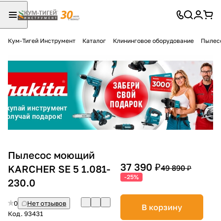
Кум-Тигей Инструмент
Каталог
Клининговое оборудование
Пылес
Для клиентов всех банков
Разбейте
оплату
на части
без переплат
График платежей
Пылесос моющий
37 390 ₽
KARCHER SE 5 1.081-
49 890 ₽
-25%
230.0
Сегодня
25
%
0
Нет отзывов
В корзину
Код.
93431