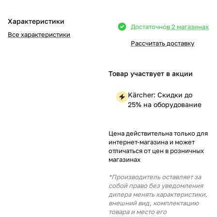
Добавляйте товары
Характеристики
Достаточно
в 2 магазинах
в корзину
Все характеристики
Рассчитать доставку
Оплачивайте сегодня только
25
% картой любого банка
Товар участвует в акции
Kärcher: Скидки до
Получайте товар
25% на оборудование
выбранный способом
Цена действительна только для
интернет-магазина и может
Оставшиеся
75
% будут
отличаться от цен в розничных
списываться
с вашей карты
магазинах
по
25
%
каждые 2 недели
*Производитель оставляет за
собой право без уведомления
дилера менять характеристики,
внешний вид, комплектацию
товара и место его
Подробнее