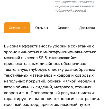
производства. Указанная
об оплате Плайтом
информация не является
публичной офертой
Описание
Отзывы
Оплата
Доставка
Остались вопросы?
25
8 800 302-02-51
plait.ru
раз в 2
Высокая эффективность уборки в сочетании с
недели
эргономичностью и многофункциональностью:
моющий пылесос SE 5, отличающийся
привлекательным дизайном, обеспечивает
тщательную, глубокую очистку разнообразных
текстильных материалов – ковров и ковровых
напольных покрытий, обивки мягкой мебели и
автомобильных сидений, матрасов, стенных
ковров и т. д. Превосходный результат чистки
гарантирует испытанная технология экстракции:
моечный раствор, приготавливаемый путем