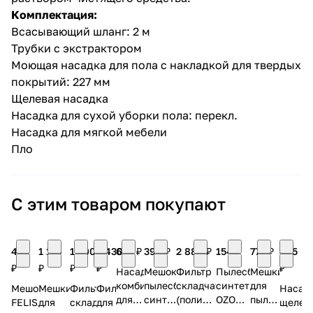
Комплектация:
Всасывающий шланг: 2 м
Трубки с экстрактором
Моющая насадка для пола с накладкой для твердых
покрытий: 227 мм
Щелевая насадка
Насадка для сухой уборки пола: перекл.
Насадка для мягкой мебели
Пло
С этим товаром покупают
490
1 110
1 300
2 430
610 ₽
390 ₽
2 880 ₽
154 ₽
775 ₽
405
₽
₽
₽
₽
₽
Насадка
Мешок-
Фильтр
Пылесборник
Мешки
комбинированная
пылесборник
складчатый
синтетический
для
Мешок
Мешки
Фильтр
Фильтр
Насад
для
синтетический
(полиэстер)
OZONE
пылесоса
FELISATTI
для
складчатый
для
щелев