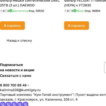
Фильтр-мешки синтетические DAVC
Фильтр FELISATTI тонкой
25TB (3 шт.) DAEWOO
(НЕРА) к FT2830
0
0
Достаточно
Код.
90530
0
0
Много
Код.
96894
В корзину
В корзину
Назад к списку
Подписаться
на новости и акции
Связаться с нами
8 800 700 88 46
kalinina106@kumtigey.ru
Торговый комплекс "Кум-Тигей инструмент"; Пункт выдачи ин
заказов, г. Красноярск, ул. Калинина, 106 ст. 4