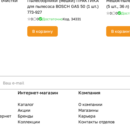
 очистки
Пылесборники (мешки) ПРАКТИКА
Мешок-пыле
для пылесоса BOSCH GAS 50 (1 шт.)
(5 шт., 36 
773-927
0
0
Дост
0
0
Достаточно
Код.
34331
В корзину
В корзин
Интернет-магазин
Компания
Каталог
О компании
Акции
Магазины
тернет
Бренды
Карьера
Коллекции
Контакты отделов