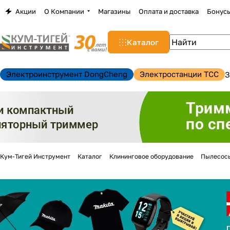
Акции
О Компании
Магазины
Оплата и доставка
Бонус
Каталог
Электроинструмент DongCheng
Электростанции TCC
З
Кум-Тигей Инструмент
Каталог
Клининговое оборудование
Пылесос
н