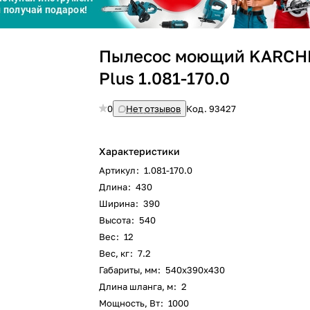
График платежей
Пылесос моющий KARCHE
Сегодня
Plus 1.081-170.0
25
%
0
Нет отзывов
Код.
93427
Характеристики
Добавляйте товары
в корзину
Артикул
:
1.081-170.0
Длина
:
430
Ширина
:
390
Оплачивайте сегодня только
Высота
:
540
25
% картой любого банка
Вес
:
12
Вес, кг
:
7.2
Габариты, мм
:
540х390х430
Получайте товар
выбранный способом
Длина шланга, м
:
2
Мощность, Вт
:
1000