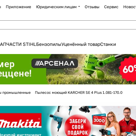
ы
Приложение
Юридическим лицам
Отзывы
Сервис
Новос
АПЧАСТИ STIHL
Бензопилы
Уценённый товар
Станки
ы промышленные
Пылесос моющий KARCHER SE 4 Plus 1.081-170.0
Для клиентов всех банков
Разбейте
оплату
а части
без переплат