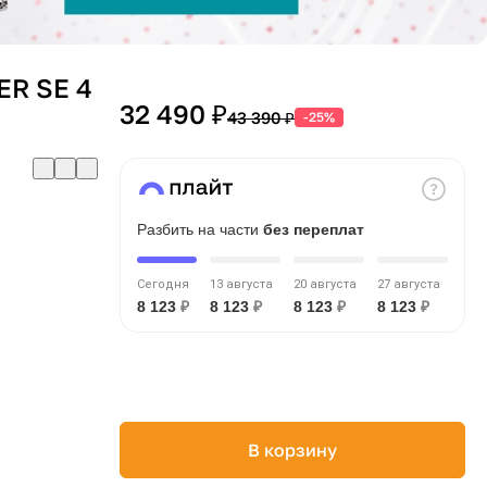
R SE 4
32 490 ₽
43 390 ₽
-25%
Разбить на части
без переплат
Сегодня
13 августа
20 августа
27 августа
8 123
₽
8 123
₽
8 123
₽
8 123
₽
В корзину