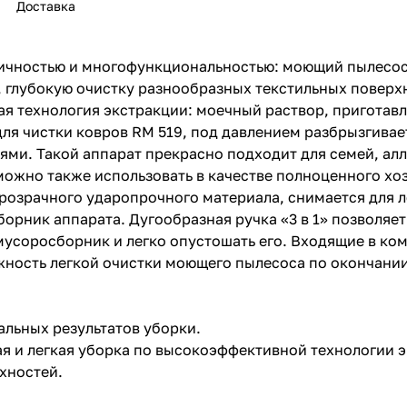
Доставка
мичностью и многофункциональностью: моющий пылесос
 глубокую очистку разнообразных текстильных поверх
ая технология экстракции: моечный раствор, приготав
ля чистки ковров RM 519, под давлением разбрызгивае
ями. Такой аппарат прекрасно подходит для семей, ал
раз в 2 недели
можно также использовать в качестве полноценного хо
 прозрачного ударопрочного материала, снимается для 
борник аппарата. Дугообразная ручка «3 в 1» позволя
 мусоросборник и легко опустошать его. Входящие в к
жность легкой очистки моющего пылесоса по окончани
альных результатов уборки.
я и легкая уборка по высокоэффективной технологии э
хностей.