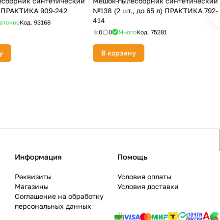
сборник синтетический
Мешок-пылесборник синтетический
л) ПРАКТИКА 909-242
№138 (2 шт., до 65 л) ПРАКТИКА 792-
414
аточно
Код.
93168
0
0
Много
Код.
75281
у
В корзину
Информация
Помощь
Реквизиты
Условия оплаты
Магазины
Условия доставки
Соглашение на обработку
персональных данных