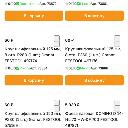
0
0
Достаточно
Арт.
73872
0
0
Много
Арт.
73881
В корзину
В корзину
60 ₽
60 ₽
раз в 2 недели
Круг шлифовальный 125 мм,
Круг шлифовальный 125 мм,
8 отв. P280 (1 шт.) Granat
8 отв. P360 (1 шт.) Granat
FESTOOL 497174
FESTOOL 497176
0
0
Много
Арт.
73884
0
0
Много
Арт.
73886
В корзину
В корзину
60 ₽
5 930 ₽
Круг шлифовальный 150 мм,
Фреза пазовая DOMINO D 14-
P280 (1 шт.) Granat FESTOOL
NL 70 HW-DF 700 FESTOOL
575169
497871