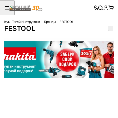
Кум-Тигей Инструмент
Бренды
FESTOOL
FESTOOL
Для клиентов всех банков
Разбейте
оплату
на части
без переплат
График платежей
Сегодня
25
%