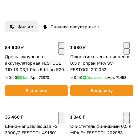
Добавляйте товары
в корзину
Фильтр
Сначала популярные
Оплачивайте сегодня только
25
% картой любого банка
84 900 ₽
1 680 ₽
Дрель-шуруповерт
Покрытие высокоглянцевое
аккумуляторная FESTOOL
0,5 л, спрей MPA SV+
Получайте товар
TID 18 C3,1-Plus Edition E20
FESTOOL 202052
выбранный способом
(конт. Sys3) 576485-E20
0
0
Мало
Арт.
73870
0
0
Достаточно
Арт.
71458
В корзину
В корзину
Оставшиеся
75
% будут
списываться
с вашей карты
по
25
%
каждые 2 недели
36 460 ₽
1 340 ₽
Шина-направляющая FS
Очиститель финишный 0,5 л
3000/2 FESTOOL 491501
MPA F+ FESTOOL 202053
Подробнее