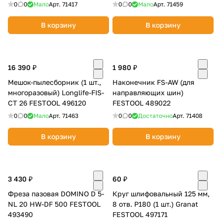
0
0
Мало
Арт.
71417
0
0
Мало
Арт.
71459
об оплате Плайтом
В корзину
В корзину
Остались вопросы?
25
16 390 ₽
1 980 ₽
8 800 302-02-51
Мешок-пылесборник (1 шт.,
Наконечник FS-AW (для
plait.ru
раз в 2
многоразовый) Longlife-FIS-
направляющих шин)
недели
CT 26 FESTOOL 496120
FESTOOL 489022
0
0
Мало
Арт.
71463
0
0
Достаточно
Арт.
71408
В корзину
В корзину
3 430 ₽
60 ₽
Фреза пазовая DOMINO D 5-
Круг шлифовальный 125 мм,
NL 20 HW-DF 500 FESTOOL
8 отв. P180 (1 шт.) Granat
493490
FESTOOL 497171