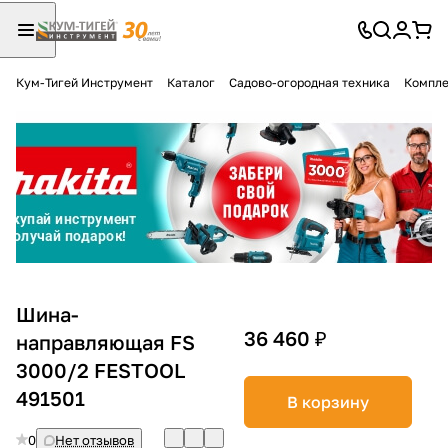
Кум-Тигей Инструмент
Каталог
Садово-огородная техника
Компле
Для клиентов всех банков
Разбейте
оплату
на части
без переплат
График платежей
Шина-
36 460 ₽
направляющая FS
3000/2 FESTOOL
Сегодня
25
%
491501
В корзину
0
Нет отзывов