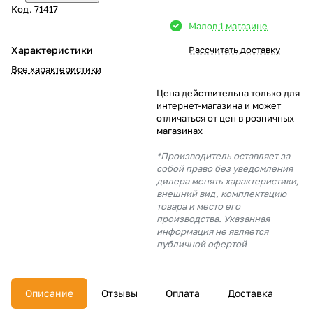
Код.
71417
Добавляйте товары
Мало
в 1 магазине
в корзину
Характеристики
Рассчитать доставку
Все характеристики
Оплачивайте сегодня только
Цена действительна только для
25
% картой любого банка
интернет-магазина и может
отличаться от цен в розничных
магазинах
Получайте товар
*Производитель оставляет за
выбранный способом
собой право без уведомления
дилера менять характеристики,
внешний вид, комплектацию
товара и место его
Оставшиеся
75
% будут
производства. Указанная
списываться
с вашей карты
информация не является
по
25
%
каждые 2 недели
публичной офертой
Описание
Отзывы
Оплата
Доставка
Подробнее