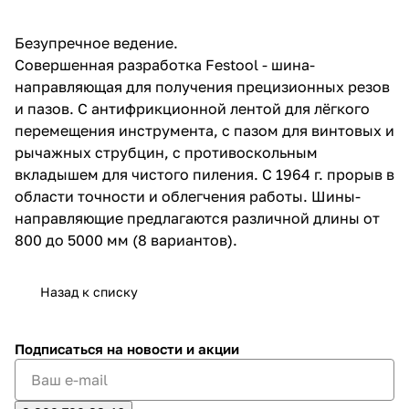
об оплате Плайтом
Безупречное ведение.
Совершенная разработка Festool - шина-
направляющая для получения прецизионных резов
и пазов. С антифрикционной лентой для лёгкого
Остались вопросы?
25
перемещения инструмента, с пазом для винтовых и
8 800 302-02-51
рычажных струбцин, с противоскольным
plait.ru
раз в 2
вкладышем для чистого пиления. С 1964 г. прорыв в
недели
области точности и облегчения работы. Шины-
направляющие предлагаются различной длины от
800 до 5000 мм (8 вариантов).
Назад к списку
Подписаться
на новости и акции