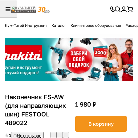
Кум-Тигей Инструмент
Каталог
Клининговое оборудование
Расход
Для клиентов всех банков
Разбейте
оплату
на части
без переплат
График платежей
Наконечник FS-AW
1 980 ₽
(для направляющих
шин) FESTOOL
Сегодня
25
%
489022
В корзину
0
Нет отзывов