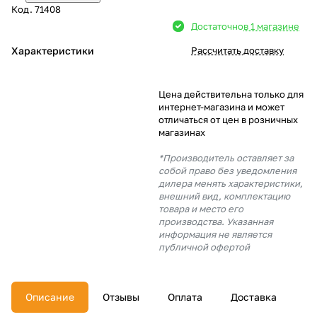
Код.
71408
Добавляйте товары
Достаточно
в 1 магазине
в корзину
Характеристики
Рассчитать доставку
Оплачивайте сегодня только
Цена действительна только для
25
% картой любого банка
интернет-магазина и может
отличаться от цен в розничных
магазинах
Получайте товар
*Производитель оставляет за
выбранный способом
собой право без уведомления
дилера менять характеристики,
внешний вид, комплектацию
товара и место его
Оставшиеся
75
% будут
производства. Указанная
списываться
с вашей карты
информация не является
по
25
%
каждые 2 недели
публичной офертой
Описание
Отзывы
Оплата
Доставка
Подробнее