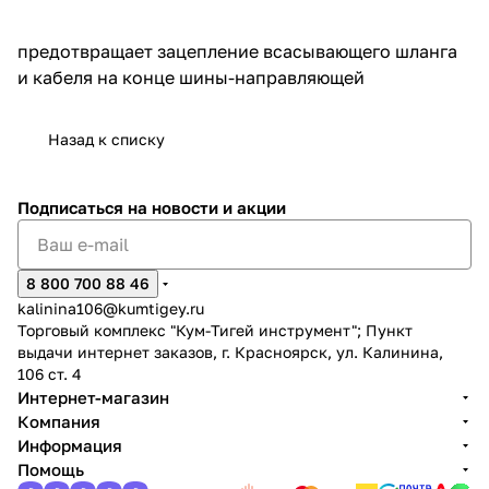
об оплате Плайтом
предотвращает зацепление всасывающего шланга
и кабеля на конце шины-направляющей
Остались вопросы?
Назад к списку
25
8 800 302-02-51
plait.ru
раз в 2
Подписаться
на новости и акции
недели
8 800 700 88 46
kalinina106@kumtigey.ru
Торговый комплекс "Кум-Тигей инструмент"; Пункт
выдачи интернет заказов, г. Красноярск, ул. Калинина,
106 ст. 4
Интернет-магазин
Компания
Информация
Помощь