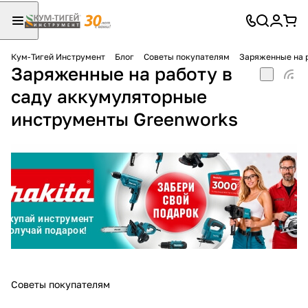
Кум-Тигей Инструмент
Блог
Советы покупателям
Заряженные на 
Заряженные на работу в
Для клиентов всех банков
саду аккумуляторные
Разбейте
инструменты Greenworks
оплату
на части
без переплат
График платежей
Сегодня
25
%
Советы покупателям