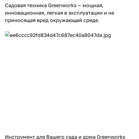
Садовая техника Greenworks — мощная,
Добавляйте товары
инновационная, легкая в эксплуатации и не
в корзину
приносящая вред окружающей среде.
Оплачивайте сегодня только
25
% картой любого банка
Получайте товар
выбранный способом
Оставшиеся
75
% будут
списываться
с вашей карты
по
25
%
каждые 2 недели
Инструмент для Вашего сада и дома Greenworks
Подробнее