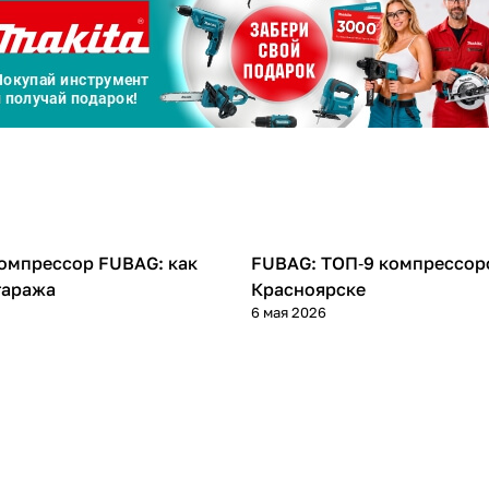
Сегодня
25
%
Добавляйте товары
в корзину
Оплачивайте сегодня только
омпрессор FUBAG: как
FUBAG: ТОП‑9 компрессор
Компрессоры
25
% картой любого банка
гаража
Красноярске
6 мая 2026
Получайте товар
выбранный способом
Оставшиеся
75
% будут
списываться
с вашей карты
по
25
%
каждые 2 недели