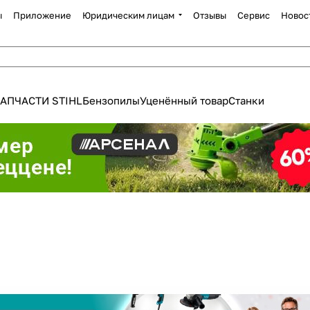
ы
Приложение
Юридическим лицам
Отзывы
Сервис
Новос
АПЧАСТИ STIHL
Бензопилы
Уценённый товар
Станки
Для клиентов всех банков
Разбейте
оплату
а части
без переплат
График платежей