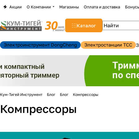
Акции
О Компании
Магазины
Оплата и доставка
Бонус
Каталог
Электроинструмент DongCheng
Электростанции TCC
З
Кум-Тигей Инструмент
Блог
Блог
Компрессоры
н
Компрессоры