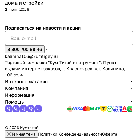
дома и стройки
2 июня 2026
Добавляйте товары
в корзину
Подписаться
на новости и акции
Оплачивайте сегодня только
25
% картой любого банка
8 800 700 88 46
kalinina106@kumtigey.ru
Торговый комплекс "Кум-Тигей инструмент"; Пункт
Получайте товар
выдачи интернет заказов, г. Красноярск, ул. Калинина,
выбранный способом
106 ст. 4
Интернет-магазин
Компания
Оставшиеся
75
% будут
Информация
списываться
с вашей карты
Помощь
по
25
%
каждые 2 недели
© 2026 Кумтигей
Темная тема
Политики Конфиденциальности
Оферта
Подробнее