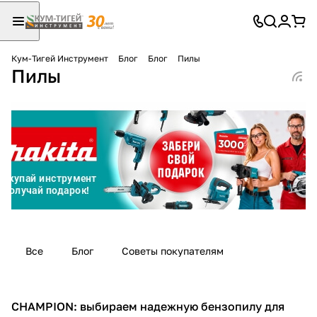
Кум-Тигей Инструмент
Блог
Блог
Пилы
Пилы
Для клиентов всех банков
Разбейте
оплату
на части
без переплат
График платежей
Все
Блог
Советы покупателям
Сегодня
25
%
CHAMPION: выбираем надежную бензопилу для
Пилы