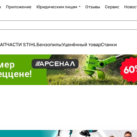
ы
Приложение
Юридическим лицам
Отзывы
Сервис
Новос
АПЧАСТИ STIHL
Бензопилы
Уценённый товар
Станки
Для клиентов всех банков
Разбейте
оплату
а части
без переплат
График платежей