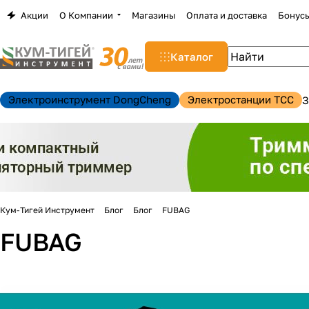
Акции
О Компании
Магазины
Оплата и доставка
Бонус
Каталог
Электроинструмент DongCheng
Электростанции TCC
З
н
Кум-Тигей Инструмент
Блог
Блог
FUBAG
FUBAG