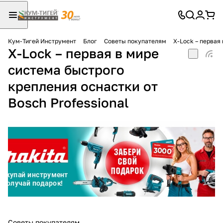
Кум-Тигей Инструмент
Блог
Советы покупателям
X-Lock – первая
X-Lock – первая в мире
Для клиентов всех банков
система быстрого
Разбейте
крепления оснастки от
оплату
на части
Bosch Professional
без переплат
График платежей
Сегодня
25
%
Советы покупателям