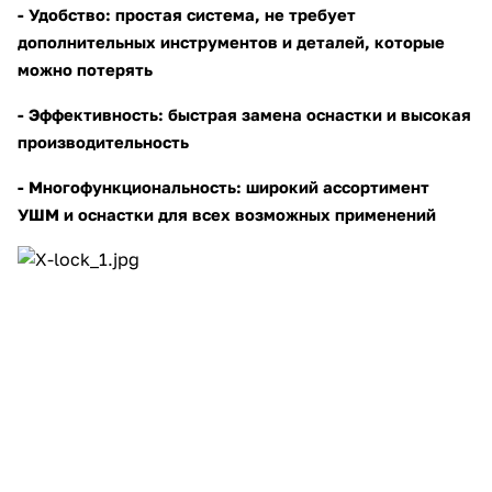
- Удобство: простая система, не требует
об оплате Плайтом
дополнительных инструментов и деталей, которые
можно потерять
- Эффективность: быстрая замена оснастки и высокая
Остались вопросы?
25
производительность
8 800 302-02-51
- Многофункциональность: широкий ассортимент
plait.ru
раз в 2
УШМ и оснастки для всех возможных применений
недели