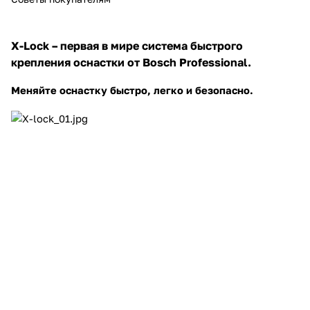
Добавляйте товары
в корзину
X-Lock – первая в мире система быстрого
крепления оснастки от Bosch Professional
.
Оплачивайте сегодня только
Меняйте оснастку быстро, легко и безопасно
.
25
% картой любого банка
Получайте товар
выбранный способом
Оставшиеся
75
% будут
списываться
с вашей карты
по
25
%
каждые 2 недели
Подробнее