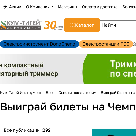
Акции
О Компании
Магазины
Оплата и доставка
Бонус
Каталог
Электроинструмент DongCheng
Электростанции TCC
З
Кум-Тигей Инструмент
Блог
Советы покупателям
Выиграй билеты на 
н
Выиграй билеты на Чемпи
Все публикации
292