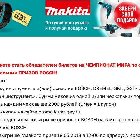
Сегодня
25
%
Добавляйте товары
в корзину
жете стать обладателем билетов на ЧЕМПИОНАТ МИРА по ф
ительных ПРИЗОВ BOSCH!
Оплачивайте сегодня только
но:
25
% картой любого банка
ку инструмента и(или) оснастки BOSCH, DREMEL, SKIL, GST- 
ей инструмент» . Сумма Чеков из одной и/или нескольких т
за каждый чек свыше 2000 рублей (1 Чек = 1 купон).
Получайте товар
выбранный способом
ь купон на сайте promo.kumtigey.ru.
женедельном розыгрыше призов от BOSCH на сайте promo.kumt
изов BOSCH.
Оставшиеся
75
% будут
списываться
озыгрыше главного приза 19.05.2018 в 12-00 по адресу: г. Кр