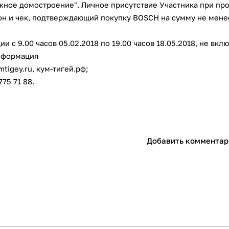
с вашей карты
по
25
%
каждые 2 недели
жное домостроение". Личное присутствие Участника при пр
пон и чек, подтверждающий покупку BOSCH на сумму не мене
и с 9.00 часов 05.02.2018 по 19.00 часов 18.05.2018, не вкл
нформация
Подробнее
об оплате Плайтом
tigey.ru, кум-тигей.рф;
75 71 88.
25
раз в 2
Остались вопросы?
недели
Добавить комментар
8 800 302-02-51
plait.ru