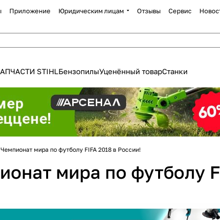
ы
Приложение
Юридическим лицам
Отзывы
Сервис
Новос
АПЧАСТИ STIHL
Бензопилы
Уценённый товар
Станки
Для клиентов всех банков
Разбейте
оплату
Чемпионат мира по футболу FIFA 2018 в России!
а части
без переплат
онат мира по футболу FI
График платежей