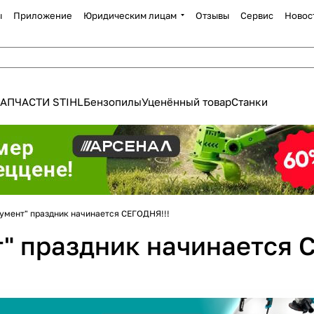
ы
Приложение
Юридическим лицам
Отзывы
Сервис
Новос
АПЧАСТИ STIHL
Бензопилы
Уценённый товар
Станки
Для клиентов всех банков
румент" праздник начинается СЕГОДНЯ!!!
Разбейте
оплату
т" праздник начинается 
а части
без переплат
График платежей