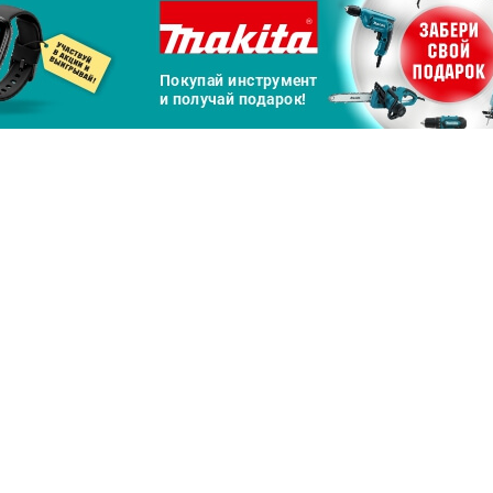
Сегодня
25
%
Добавляйте товары
в корзину
Оплачивайте сегодня только
25
% картой любого банка
Получайте товар
выбранный способом