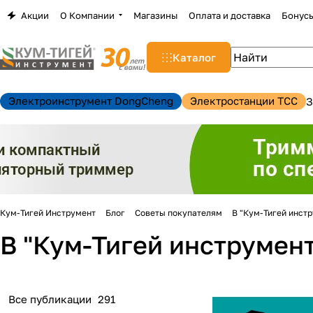
Акции
О Компании
Магазины
Оплата и доставка
Бонус
Каталог
Электроинструмент DongCheng
Электростанции TCC
З
Кум-Тигей Инструмент
Блог
Советы покупателям
В "Кум-Тигей инст
В "Кум-Тигей инструмен
н
Все публикации
291