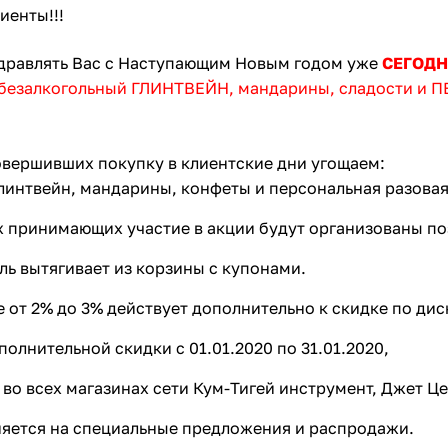
Оставшиеся
75
% будут
списываться
иенты!!!
с вашей карты
по
25
%
каждые 2 недели
дравлять Вас с Наступающим Новым годом уже
СЕГОДН
безалкогольный ГЛИНТВЕЙН
, мандарины,
сладости и 
Подробнее
об оплате Плайтом
овершивших покупку в клиентские дни угощаем:
линтвейн, мандарины, конфеты и персональная разовая 
х принимающих участие в акции будут организованы п
25
раз в 2
ль вытягивает из корзины с купонами.
Остались вопросы?
недели
е от 2% до 3% действует дополнительно к скидке по дис
8 800 302-02-51
олнительной скидки с 01.01.2020 по 31.01.2020,
plait.ru
 во всех магазинах сети Кум-Тигей инструмент, Джет Ц
яется на специальные предложения и распродажи.