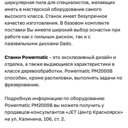
циркулярная пила для специалистов, желающих
иметь в мастерской оборудование самого
Добавляйте товары
высокого класса. Станок имеет безупречное
в корзину
качество изготовления. В базовом комплекте
поставки Вы имеете широкий выбор оснастки при
Оплачивайте сегодня только
работе как с пильным диском, так и с
25
% картой любого банка
пазовальными дисками Dado.
Станки Powermatic
– это эксклюзивный дизайн и
Получайте товар
отделка, а также выдающиеся характеристики в
выбранный способом
классе деревообработки. Powermatic PM2000B
способен, кроме распиловки, выполнять задачи по
фрезерованию.
Оставшиеся
75
% будут
списываться
с вашей карты
Подробную информацию по оборудованию
по
25
%
каждые 2 недели
Powermatic PM2000B вы можете получить у
продавцов-консультантов «JET Центр Красноярск»
на ул. Калинина, 106, ст. 2.
Подробнее