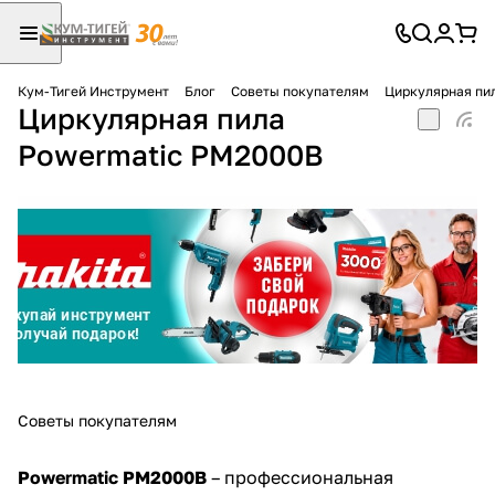
Кум-Тигей Инструмент
Блог
Советы покупателям
Циркулярная пи
Циркулярная пила
Для клиентов всех банков
Powermatic PM2000B
Разбейте
оплату
на части
без переплат
График платежей
Сегодня
Советы покупателям
25
%
Powermatic PM2000B
– профессиональная