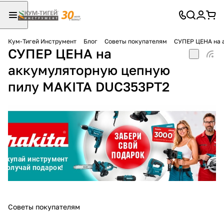
Кум-Тигей Инструмент
Блог
Советы покупателям
СУПЕР ЦЕНА на 
СУПЕР ЦЕНА на
Для клиентов всех банков
аккумуляторную цепную
Разбейте
пилу MAKITA DUC353PT2
оплату
на части
без переплат
График платежей
Сегодня
25
%
Советы покупателям