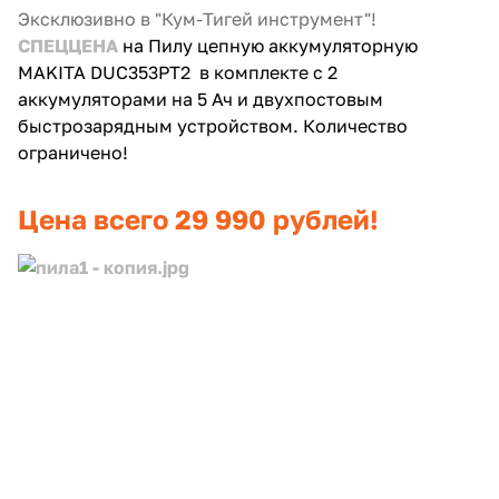
Эксклюзивно в "Кум-Тигей инструмент"!
Добавляйте товары
СПЕЦЦЕНА
на Пилу цепную аккумуляторную
в корзину
MAKITA DUC353PT2
в комплекте с 2
аккумуляторами на 5 Ач и двухпостовым
быстрозарядным устройством. Количество
Оплачивайте сегодня только
ограничено!
25
% картой любого банка
Цена всего 29 990 рублей!
Получайте товар
выбранный способом
Оставшиеся
75
% будут
списываться
с вашей карты
по
25
%
каждые 2 недели
Подробнее