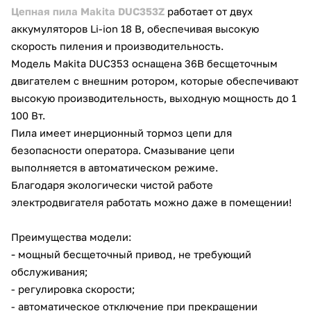
Цепна
я пила Makita DUC353Z
работает от двух
об оплате Плайтом
аккумуляторов Li-ion 18 В, обеспечивая высокую
скорость пиления и производительность.
Модель Makita DUC353 оснащена 36В бесщеточным
двигателем с внешним ротором, которые обеспечивают
Остались вопросы?
25
высокую производительность, выходную мощность до 1
8 800 302-02-51
100 Вт.
plait.ru
раз в 2
Пила имеет инерционный тормоз цепи для
недели
безопасности оператора. Смазывание цепи
выполняется в автоматическом режиме.
Благодаря экологически чистой работе
электродвигателя работать можно даже в помещении!
Преимущества модели:
-
мощный бесщеточный привод, не требующий
обслуживания;
- регулировка скорости;
- автоматическое отключение при прекращении