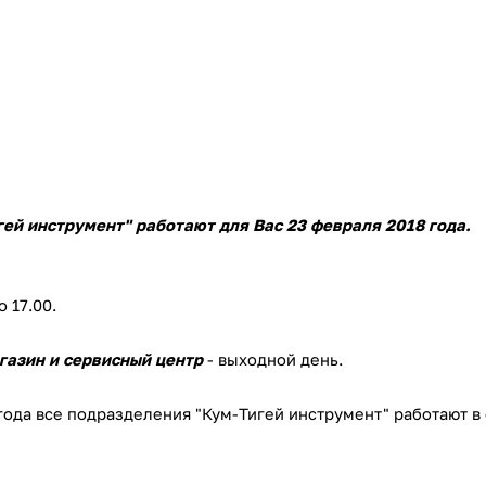
с вашей карты
по
25
%
каждые 2 недели
Подробнее
об оплате Плайтом
ей инструмент" работают для Вас 23 февраля 2018 года.
25
раз в 2
Остались вопросы?
недели
о 17.00.
8 800 302-02-51
газин и сервисный центр
- выходной день.
plait.ru
года все подразделения "Кум-Тигей инструмент" работают в