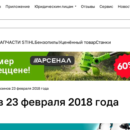
ы
Приложение
Юридическим лицам
Отзывы
Сервис
Новос
АПЧАСТИ STIHL
Бензопилы
Уценённый товар
Станки
Для клиентов всех банков
зинов 23 февраля 2018 года
Разбейте
оплату
 23 февраля 2018 года
а части
без переплат
График платежей