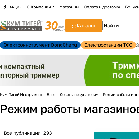
Акции
О Компании
Магазины
Оплата и доставка
Бонус
Каталог
Электроинструмент DongCheng
Электростанции TCC
З
Кум-Тигей Инструмент
Блог
Советы покупателям
Режим работы мага
Режим работы магазинов
н
Все публикации
293