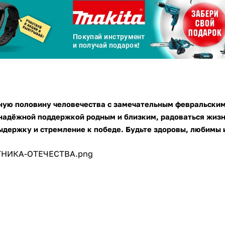
Сегодня
25
%
Добавляйте товары
в корзину
ную половину человечества с замечательным февральским
адёжной поддержкой родным и близким, радоваться жизни
ыдержку и стремление к победе. Будьте здоровы, любимы 
Оплачивайте сегодня только
25
% картой любого банка
Получайте товар
выбранный способом
Оставшиеся
75
% будут
списываться