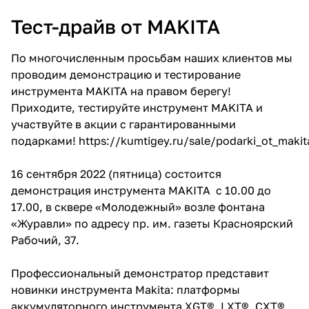
Тест-драйв от MAKITA
Добавляйте товары
в корзину
По многочисленным просьбам наших клиентов мы
проводим демонстрацию и тестирование
Оплачивайте сегодня только
инструмента MAKITA на правом берегу!
25
% картой любого банка
Приходите, тестируйте инструмент MAKITA и
участвуйте в акции с гарантированными
подарками!
https://kumtigey.ru/sale/podarki_ot_makit
Получайте товар
выбранный способом
16 сентября 2022 (пятница) состоится
демонстрация инструмента MAKITA c 10.00 до
17.00, в сквере «Молодежный» возле фонтана
Оставшиеся
75
% будут
«Журавли» по адресу пр. им. газеты Красноярский
списываться
с вашей карты
Рабочий, 37.
по
25
%
каждые 2 недели
Профессиональный демонстратор представит
новинки инструмента Makita: платформы
аккумуляторного инструмента XGT®, LXT®, CXT®,
Подробнее