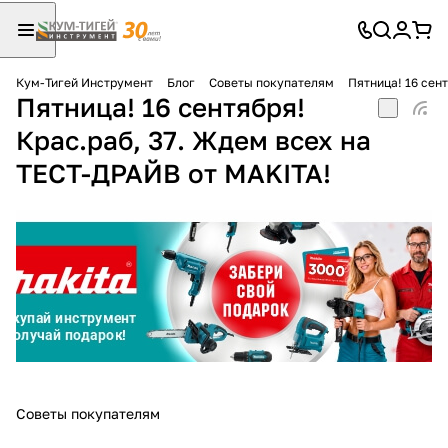
Кум-Тигей Инструмент
Блог
Советы покупателям
Пятница! 16 сен
Пятница! 16 сентября!
Для клиентов всех банков
Крас.раб, 37. Ждем всех на
Разбейте
ТЕСТ-ДРАЙВ от MAKITA!
оплату
на части
без переплат
График платежей
Сегодня
25
%
Советы покупателям