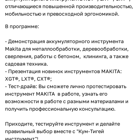
отличающиеся повышенной производительностью,
об оплате Плайтом
мобильностью и превосходной эргономикой.
В программе:
Остались вопросы?
25
- Демонстрация аккумуляторного инструмента
8 800 302-02-51
Makita для металлообработки, деревообработки,
plait.ru
раз в 2
сверления, работы с бетоном, клининга, а также
недели
садовая техника.
- Презентация новинок инструментов MAKITA:
XGT®, LXT®, CXT®;
- Тест-драйв: Вы сможете лично протестировать
инструмент MAKITA в работе, узнать его
возможности в работе с разными материалами и
получить профессиональную консультацию.
Приходите, тестируйте инструмент и делайте
правильный выбор вместе с "Кум-Тигей
инструмент"!