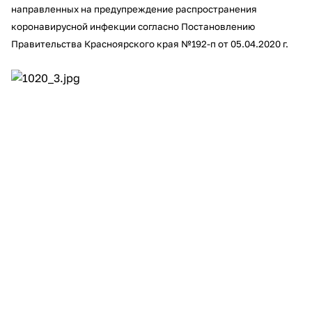
направленных на предупреждение распространения
об оплате Плайтом
коронавирусной инфекции согласно Постановлению
Правительства Красноярского края №192-п от 05.04.2020 г.
Остались вопросы?
25
8 800 302-02-51
plait.ru
раз в 2
недели