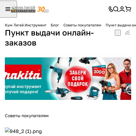
Кум-Тигей Инструмент
Блог
Советы покупателям
Пункт выдачи он
Пункт выдачи онлайн-
Для клиентов всех банков
заказов
Разбейте
оплату
на части
без переплат
График платежей
Сегодня
Советы покупателям
25
%