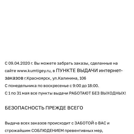
Добавляйте товары
в корзину
Оплачивайте сегодня только
25
% картой любого банка
Получайте товар
С
09.04.2020
г.
Вы можете забрать заказы, сделанные на
ПУНКТЕ ВЫДАЧИ интернет-
выбранный способом
сайте
www.kumtigey.ru
,
в
заказов
г.Красноярск, ул.Калинина, 106
С понедельника по воскресенье с 9:00 до 18:00.
Оставшиеся
75
% будут
С
1 по 31 мая все пункты выдачи РАБОТАЮТ БЕЗ ВЫХОДНЫХ!
списываться
с вашей карты
по
25
%
каждые 2 недели
БЕЗОПАСНОСТЬ ПРЕЖДЕ ВСЕГО
Выдача всех заказов происходит с ЗАБОТОЙ о ВАС и
строжайшим СОБЛЮДЕНИЕМ превентивных мер,
Подробнее