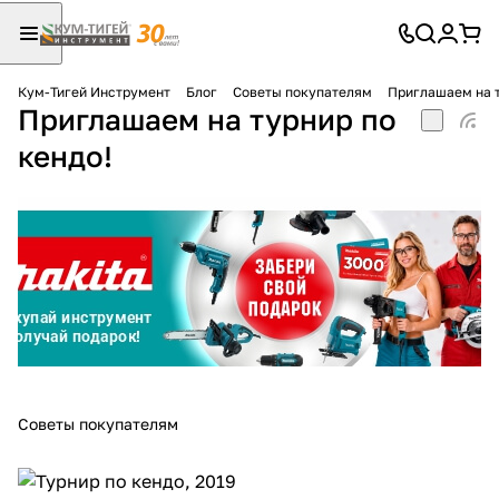
Кум-Тигей Инструмент
Блог
Советы покупателям
Приглашаем на т
Приглашаем на турнир по
Для клиентов всех банков
кендо!
Разбейте
оплату
на части
без переплат
График платежей
Сегодня
Советы покупателям
25
%