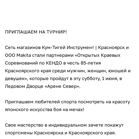
об оплате Плайтом
ПРИГЛАШАЕМ НА ТУРНИР!
Остались вопросы?
25
8 800 302-02-51
Сеть магазинов Кум-Тигей Инструмент | Красноярск и
plait.ru
раз в 2
ООО Makita стали партнерами «Открытых Краевых
недели
Соревнований по КЕНДО в честь 85-летия
Красноярского края среди мужчин, женщин, юношей и
девушек», которые пройдут в эту субботу, 1 июня, в
Ледовом Дворце «Арене Север».
Приглашаем любителей спорта посмотреть на красоту
японского искусства боя на мечах!
Свое мастерство в индивидуальном зачете покажут
спортсмены Красноярска и Красноярского края.