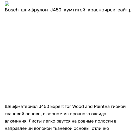
Добавляйте товары
в корзину
Оплачивайте сегодня только
25
% картой любого банка
Получайте товар
выбранный способом
Оставшиеся
75
% будут
списываться
с вашей карты
по
25
%
каждые 2 недели
Шлифматериал J450 Expert for Wood and Paint
на гибкой
тканевой основе, с зерном из прочного оксида
алюминия. Листы легко рвутся на ровные полоски в
направлении волокон тканевой основы, отлично
Подробнее