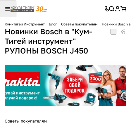
Кум-Тигей Инструмент
Блог
Советы покупателям
Новинки Bosch 
Новинки Bosch в "Кум-
Для клиентов всех банков
Тигей инструмент"
Разбейте
РУЛОНЫ BOSCH J450
оплату
на части
без переплат
График платежей
Сегодня
25
%
Советы покупателям