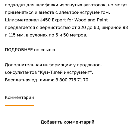
подходят для шлифовки изогнутых заготовок, но могут
об оплате Плайтом
применяться и вместе с электроинструментом.
Шлифматериал J450 Expert for Wood and Paint
предлагается с зернистостью от 320 до 60, шириной 93
и 115 мм, в рулонах по 5 и 50 метров.
Остались вопросы?
25
8 800 302-02-51
ПОДРОБНЕЕ по ссылке
plait.ru
раз в 2
недели
Дополнительная информация: у продавцов-
консультантов "Кум-Тигей инструмент".
Бесплатная ед. линия: 8 800 775 71 70
Комментарии
Добавить комментарий